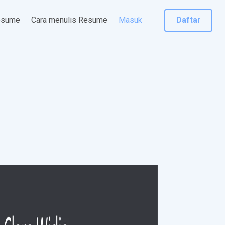
esume
Cara menulis Resume
Masuk
Daftar