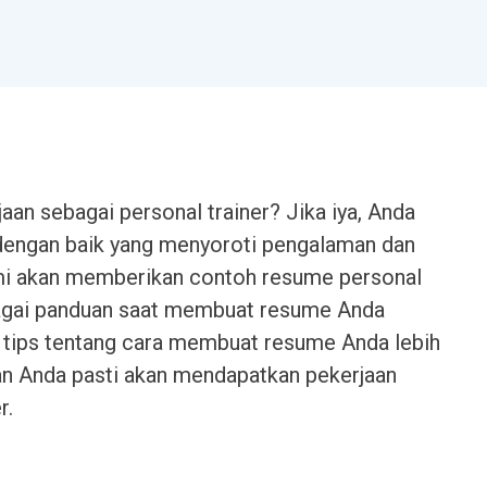
an sebagai personal trainer? Jika iya, Anda
 dengan baik yang menyoroti pengalaman dan
 kami akan memberikan contoh resume personal
bagai panduan saat membuat resume Anda
 tips tentang cara membuat resume Anda lebih
, dan Anda pasti akan mendapatkan pekerjaan
r.