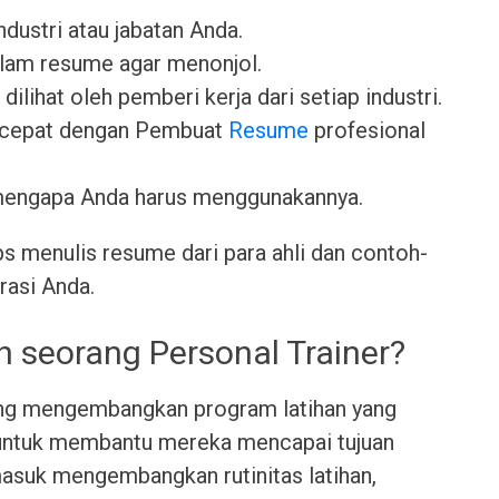
industri atau jabatan Anda.
lam resume agar menonjol.
dilihat oleh pemberi kerja dari setiap industri.
 cepat dengan Pembuat
Resume
profesional
mengapa Anda harus menggunakannya.
ps menulis resume dari para ahli dan contoh-
rasi Anda.
h seorang Personal Trainer?
yang mengembangkan program latihan yang
a untuk membantu mereka mencapai tujuan
asuk mengembangkan rutinitas latihan,