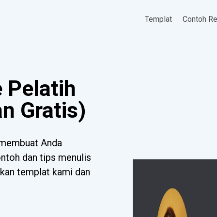
Templat
Contoh R
 Pelatih
n Gratis)
g membuat Anda
toh dan tips menulis
ikan templat kami dan