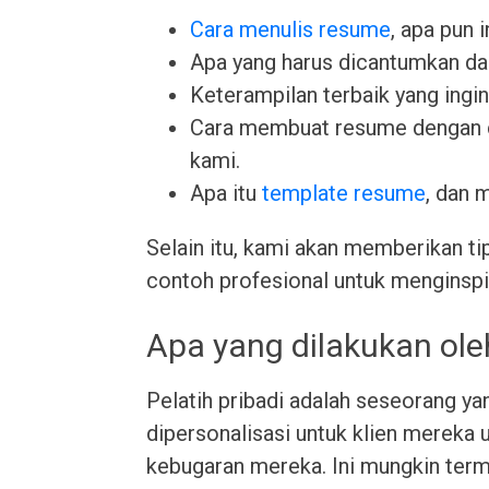
Cara menulis resume
, apa pun 
Apa yang harus dicantumkan da
Keterampilan terbaik yang ingin 
Cara membuat resume dengan
kami.
Apa itu
template resume
, dan 
Selain itu, kami akan memberikan ti
contoh profesional untuk menginspi
Apa yang dilakukan ole
Pelatih pribadi adalah seseorang 
dipersonalisasi untuk klien merek
kebugaran mereka. Ini mungkin term