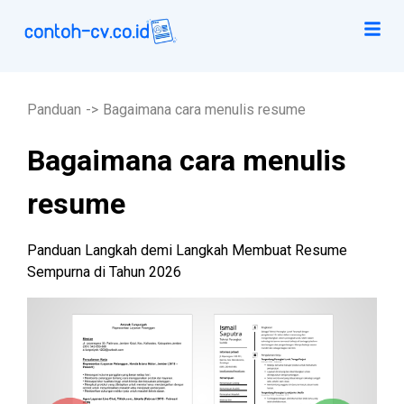
Panduan
->
Bagaimana cara menulis resume
Bagaimana cara menulis
resume
Panduan Langkah demi Langkah Membuat Resume
Sempurna di Tahun
2026