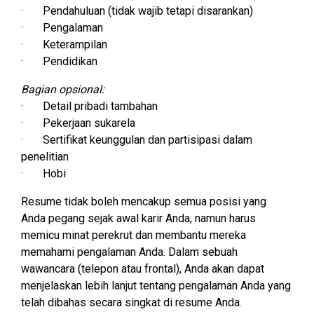
· Pendahuluan (tidak wajib tetapi disarankan)
· Pengalaman
· Keterampilan
· Pendidikan
Bagian opsional:
· Detail pribadi tambahan
· Pekerjaan sukarela
· Sertifikat keunggulan dan partisipasi dalam
penelitian
· Hobi
Resume tidak boleh mencakup semua posisi yang
Anda pegang sejak awal karir Anda, namun harus
memicu minat perekrut dan membantu mereka
memahami pengalaman Anda. Dalam sebuah
wawancara (telepon atau frontal), Anda akan dapat
menjelaskan lebih lanjut tentang pengalaman Anda yang
telah dibahas secara singkat di resume Anda.