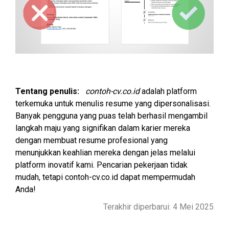
Tentang penulis:
contoh-cv.co.id
adalah platform
terkemuka untuk menulis resume yang dipersonalisasi.
Banyak pengguna yang puas telah berhasil mengambil
langkah maju yang signifikan dalam karier mereka
dengan membuat resume profesional yang
menunjukkan keahlian mereka dengan jelas melalui
platform inovatif kami. Pencarian pekerjaan tidak
mudah, tetapi contoh-cv.co.id dapat mempermudah
Anda!
Terakhir diperbarui: 4 Mei 2025