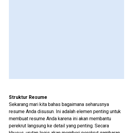
Struktur Resume
Sekarang mari kita bahas bagaimana seharusnya
resume Anda disusun. Ini adalah elemen penting untuk
membuat resume Anda karena ini akan membantu
perekrut langsung ke detail yang penting. Secara
khusus, urutan logis akan memberi perekrut gambaran