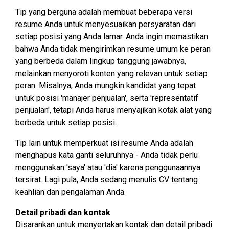
Tip yang berguna adalah membuat beberapa versi
resume Anda untuk menyesuaikan persyaratan dari
setiap posisi yang Anda lamar. Anda ingin memastikan
bahwa Anda tidak mengirimkan resume umum ke peran
yang berbeda dalam lingkup tanggung jawabnya,
melainkan menyoroti konten yang relevan untuk setiap
peran. Misalnya, Anda mungkin kandidat yang tepat
untuk posisi 'manajer penjualan', serta 'representatif
penjualan', tetapi Anda harus menyajikan kotak alat yang
berbeda untuk setiap posisi.
Tip lain untuk memperkuat isi resume Anda adalah
menghapus kata ganti seluruhnya - Anda tidak perlu
menggunakan 'saya' atau 'dia' karena penggunaannya
tersirat. Lagi pula, Anda sedang menulis CV tentang
keahlian dan pengalaman Anda.
Detail pribadi dan kontak
Disarankan untuk menyertakan kontak dan detail pribadi