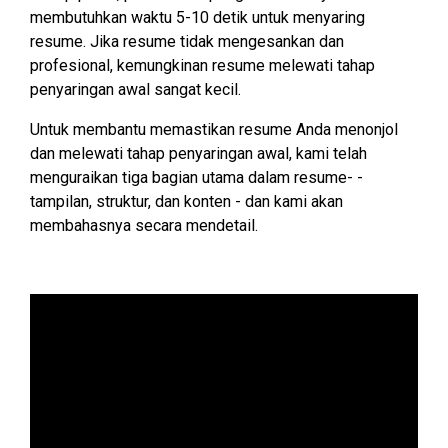
membutuhkan waktu 5-10 detik untuk menyaring
resume. Jika resume tidak mengesankan dan
profesional, kemungkinan resume melewati tahap
penyaringan awal sangat kecil.
Untuk membantu memastikan resume Anda menonjol
dan melewati tahap penyaringan awal, kami telah
menguraikan tiga bagian utama dalam resume- -
tampilan, struktur, dan konten - dan kami akan
membahasnya secara mendetail.