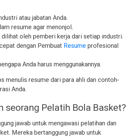
industri atau jabatan Anda.
lam resume agar menonjol.
dilihat oleh pemberi kerja dari setiap industri.
 cepat dengan Pembuat
Resume
profesional
mengapa Anda harus menggunakannya.
ps menulis resume dari para ahli dan contoh-
rasi Anda.
h seorang Pelatih Bola Basket?
ggung jawab untuk mengawasi pelatihan dan
ket. Mereka bertanggung jawab untuk