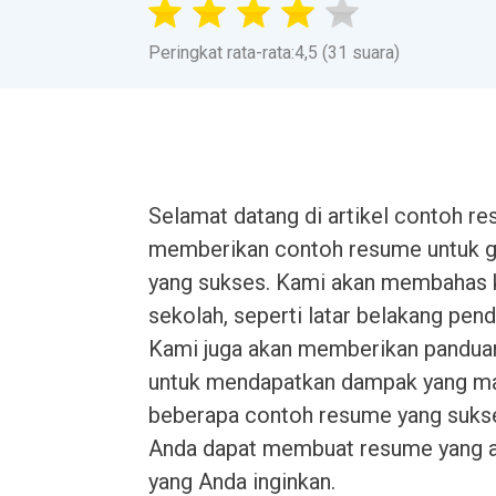
Peringkat rata-rata:4,5 (31 suara)
Selamat datang di artikel contoh re
memberikan contoh resume untuk g
yang sukses. Kami akan membahas
sekolah, seperti latar belakang pend
Kami juga akan memberikan pandua
untuk mendapatkan dampak yang ma
beberapa contoh resume yang sukses
Anda dapat membuat resume yang 
yang Anda inginkan.