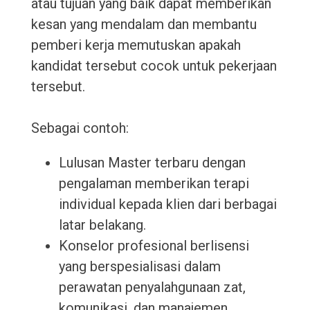
atau tujuan yang baik dapat memberikan
kesan yang mendalam dan membantu
pemberi kerja memutuskan apakah
kandidat tersebut cocok untuk pekerjaan
tersebut.
Sebagai contoh:
Lulusan Master terbaru dengan
pengalaman memberikan terapi
individual kepada klien dari berbagai
latar belakang.
Konselor profesional berlisensi
yang berspesialisasi dalam
perawatan penyalahgunaan zat,
komunikasi, dan manajemen