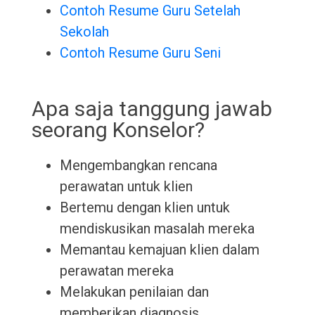
Contoh Resume Guru Setelah
Sekolah
Contoh Resume Guru Seni
Apa saja tanggung jawab
seorang Konselor?
Mengembangkan rencana
perawatan untuk klien
Bertemu dengan klien untuk
mendiskusikan masalah mereka
Memantau kemajuan klien dalam
perawatan mereka
Melakukan penilaian dan
memberikan diagnosis