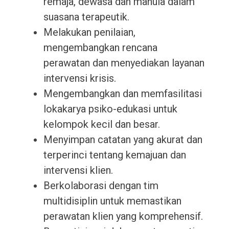
remaja, dewasa dan manula dalam
suasana terapeutik.
Melakukan penilaian,
mengembangkan rencana
perawatan dan menyediakan layanan
intervensi krisis.
Mengembangkan dan memfasilitasi
lokakarya psiko-edukasi untuk
kelompok kecil dan besar.
Menyimpan catatan yang akurat dan
terperinci tentang kemajuan dan
intervensi klien.
Berkolaborasi dengan tim
multidisiplin untuk memastikan
perawatan klien yang komprehensif.