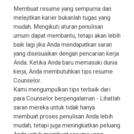
Membuat resume yang sempurna dan
melejitkan karier bukanlah tugas yang
mudah. Mengikuti aturan penulisan
umum dapat membantu, tetapi akan lebih
baik lagi jika Anda mendapatkan saran
yang disesuaikan dengan pencarian kerja
Anda. Ketika Anda baru memasuki dunia
kerja, Anda membutuhkan tips resume
Counselor.
Kami mengumpulkan tips terbaik dari
para Counselor berpengalaman - Lihatlah
saran mereka untuk tidak hanya
membuat proses penulisan Anda lebih
mudah, tetapi juga meningkatkan peluang