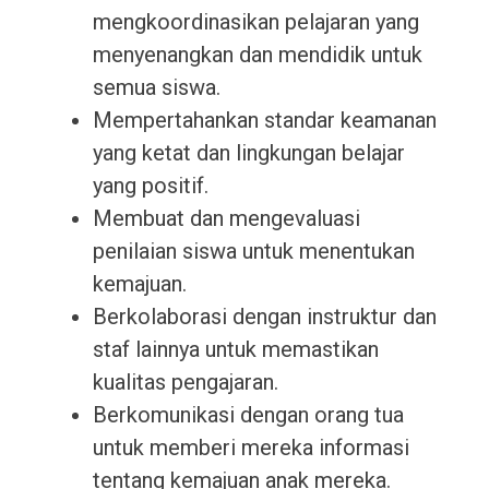
mengkoordinasikan pelajaran yang
menyenangkan dan mendidik untuk
semua siswa.
Mempertahankan standar keamanan
yang ketat dan lingkungan belajar
yang positif.
Membuat dan mengevaluasi
penilaian siswa untuk menentukan
kemajuan.
Berkolaborasi dengan instruktur dan
staf lainnya untuk memastikan
kualitas pengajaran.
Berkomunikasi dengan orang tua
untuk memberi mereka informasi
tentang kemajuan anak mereka.