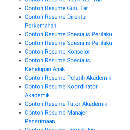
Contoh Resume Guru Tari
Contoh Resume Direktur
Perkemahan
Contoh Resume Spesialis Perilaku
Contoh Resume Spesialis Perilaku
Contoh Resume Konselor
Contoh Resume Spesialis
Kehidupan Anak
Contoh Resume Pelatih Akademik
Contoh Resume Koordinator
Akademik
Contoh Resume Tutor Akademik
Contoh Resume Manajer
Penerimaan