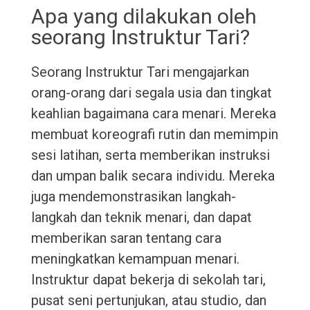
Apa yang dilakukan oleh
seorang Instruktur Tari?
Seorang Instruktur Tari mengajarkan
orang-orang dari segala usia dan tingkat
keahlian bagaimana cara menari. Mereka
membuat koreografi rutin dan memimpin
sesi latihan, serta memberikan instruksi
dan umpan balik secara individu. Mereka
juga mendemonstrasikan langkah-
langkah dan teknik menari, dan dapat
memberikan saran tentang cara
meningkatkan kemampuan menari.
Instruktur dapat bekerja di sekolah tari,
pusat seni pertunjukan, atau studio, dan