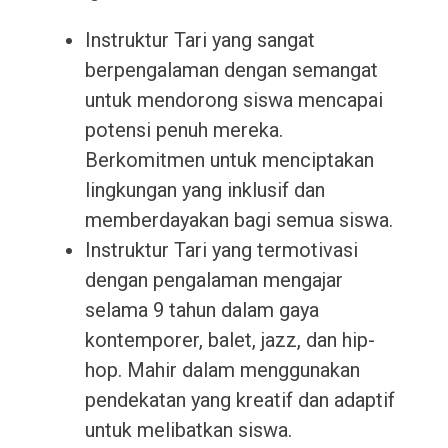
Instruktur Tari yang sangat
berpengalaman dengan semangat
untuk mendorong siswa mencapai
potensi penuh mereka.
Berkomitmen untuk menciptakan
lingkungan yang inklusif dan
memberdayakan bagi semua siswa.
Instruktur Tari yang termotivasi
dengan pengalaman mengajar
selama 9 tahun dalam gaya
kontemporer, balet, jazz, dan hip-
hop. Mahir dalam menggunakan
pendekatan yang kreatif dan adaptif
untuk melibatkan siswa.