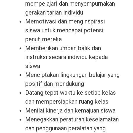
mempelajari dan menyempurnakan
gerakan tarian individu
Memotivasi dan menginspirasi
siswa untuk mencapai potensi
penuh mereka
Memberikan umpan balik dan
instruksi secara individu kepada
siswa
Menciptakan lingkungan belajar yang
positif dan mendukung
Datang tepat waktu ke setiap kelas
dan mempersiapkan ruang kelas
Menilai kinerja dan kemajuan siswa
Menegakkan peraturan keselamatan
dan penggunaan peralatan yang