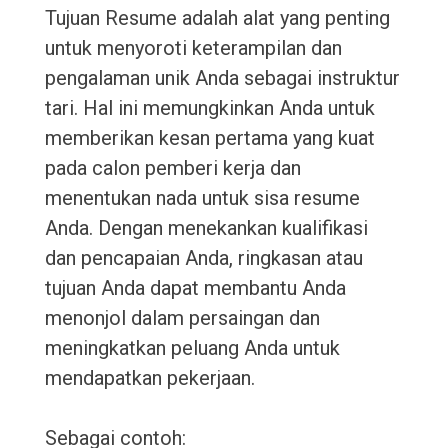
Tujuan Resume adalah alat yang penting
untuk menyoroti keterampilan dan
pengalaman unik Anda sebagai instruktur
tari. Hal ini memungkinkan Anda untuk
memberikan kesan pertama yang kuat
pada calon pemberi kerja dan
menentukan nada untuk sisa resume
Anda. Dengan menekankan kualifikasi
dan pencapaian Anda, ringkasan atau
tujuan Anda dapat membantu Anda
menonjol dalam persaingan dan
meningkatkan peluang Anda untuk
mendapatkan pekerjaan.
Sebagai contoh: