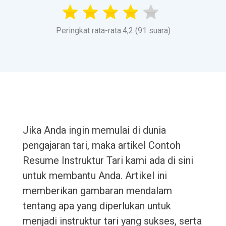
Peringkat rata-rata:4,2 (91 suara)
Jika Anda ingin memulai di dunia
pengajaran tari, maka artikel Contoh
Resume Instruktur Tari kami ada di sini
untuk membantu Anda. Artikel ini
memberikan gambaran mendalam
tentang apa yang diperlukan untuk
menjadi instruktur tari yang sukses, serta