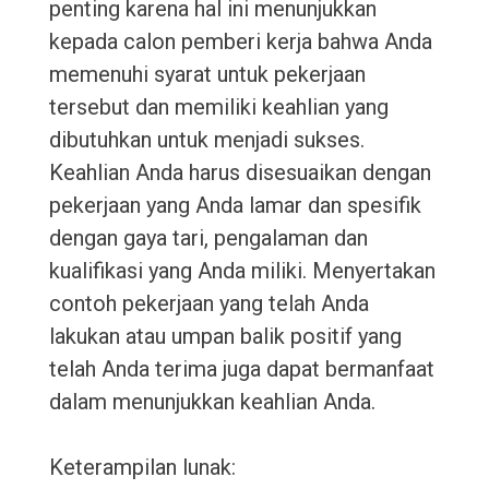
penting karena hal ini menunjukkan
kepada calon pemberi kerja bahwa Anda
memenuhi syarat untuk pekerjaan
tersebut dan memiliki keahlian yang
dibutuhkan untuk menjadi sukses.
Keahlian Anda harus disesuaikan dengan
pekerjaan yang Anda lamar dan spesifik
dengan gaya tari, pengalaman dan
kualifikasi yang Anda miliki. Menyertakan
contoh pekerjaan yang telah Anda
lakukan atau umpan balik positif yang
telah Anda terima juga dapat bermanfaat
dalam menunjukkan keahlian Anda.
Keterampilan lunak: