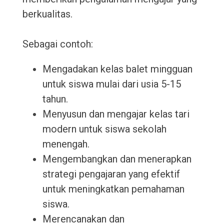
berkualitas.
Sebagai contoh:
Mengadakan kelas balet mingguan
untuk siswa mulai dari usia 5-15
tahun.
Menyusun dan mengajar kelas tari
modern untuk siswa sekolah
menengah.
Mengembangkan dan menerapkan
strategi pengajaran yang efektif
untuk meningkatkan pemahaman
siswa.
Merencanakan dan