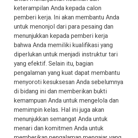
keterampilan Anda kepada calon
pemberi kerja. Ini akan membantu Anda
untuk menonjol dari para pesaing dan
menunjukkan kepada pemberi kerja
bahwa Anda memiliki kualifikasi yang
diperlukan untuk menjadi instruktur tari
yang efektif. Selain itu, bagian
pengalaman yang kuat dapat membantu
menyoroti kesuksesan Anda sebelumnya
di bidang ini dan memberikan bukti
kemampuan Anda untuk mengelola dan
memimpin kelas. Hal ini juga akan
menunjukkan semangat Anda untuk
menari dan komitmen Anda untuk
memberikan pengalaman mengajar yang