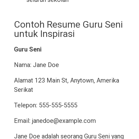
Contoh Resume Guru Seni
untuk Inspirasi
Guru Seni
Nama: Jane Doe
Alamat 123 Main St, Anytown, Amerika
Serikat
Telepon: 555-555-5555
Email: janedoe@example.com
Jane Doe adalah seorang Guru Seni yang