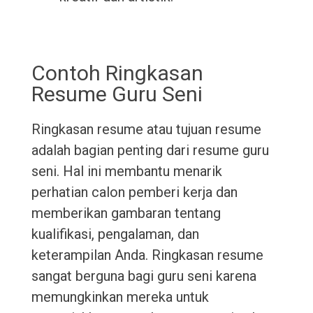
Contoh Ringkasan
Resume Guru Seni
Ringkasan resume atau tujuan resume
adalah bagian penting dari resume guru
seni. Hal ini membantu menarik
perhatian calon pemberi kerja dan
memberikan gambaran tentang
kualifikasi, pengalaman, dan
keterampilan Anda. Ringkasan resume
sangat berguna bagi guru seni karena
memungkinkan mereka untuk