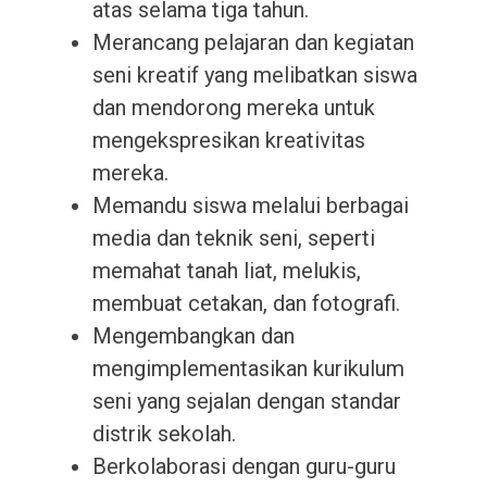
atas selama tiga tahun.
Merancang pelajaran dan kegiatan
seni kreatif yang melibatkan siswa
dan mendorong mereka untuk
mengekspresikan kreativitas
mereka.
Memandu siswa melalui berbagai
media dan teknik seni, seperti
memahat tanah liat, melukis,
membuat cetakan, dan fotografi.
Mengembangkan dan
mengimplementasikan kurikulum
seni yang sejalan dengan standar
distrik sekolah.
Berkolaborasi dengan guru-guru