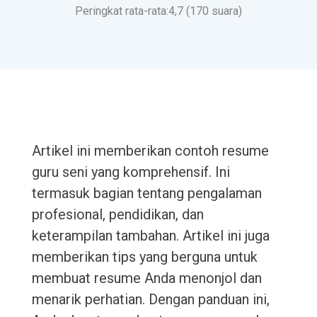
Peringkat rata-rata:4,7 (170 suara)
Artikel ini memberikan contoh resume
guru seni yang komprehensif. Ini
termasuk bagian tentang pengalaman
profesional, pendidikan, dan
keterampilan tambahan. Artikel ini juga
memberikan tips yang berguna untuk
membuat resume Anda menonjol dan
menarik perhatian. Dengan panduan ini,