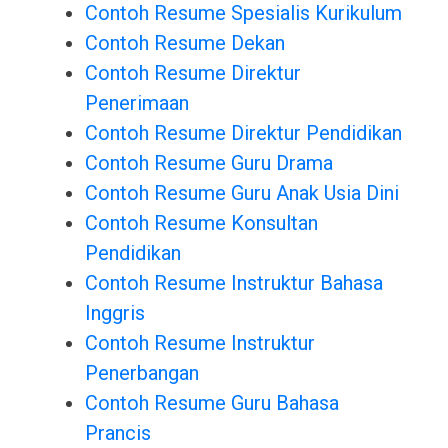
Contoh Resume Spesialis Kurikulum
Contoh Resume Dekan
Contoh Resume Direktur
Penerimaan
Contoh Resume Direktur Pendidikan
Contoh Resume Guru Drama
Contoh Resume Guru Anak Usia Dini
Contoh Resume Konsultan
Pendidikan
Contoh Resume Instruktur Bahasa
Inggris
Contoh Resume Instruktur
Penerbangan
Contoh Resume Guru Bahasa
Prancis