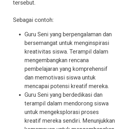
tersebut.
Sebagai contoh:
Guru Seni yang berpengalaman dan
bersemangat untuk menginspirasi
kreativitas siswa. Terampil dalam
mengembangkan rencana
pembelajaran yang komprehensif
dan memotivasi siswa untuk
mencapai potensi kreatif mereka.
Guru Seni yang berdedikasi dan
terampil dalam mendorong siswa
untuk mengeksplorasi proses
kreatif mereka sendiri. Menunjukkan