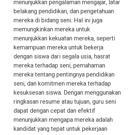
menunjukkan pengalaman mengajar, latar
belakang pendidikan, dan pengetahuan
mereka di bidang seni. Hal ini juga
memungkinkan mereka untuk
menunjukkan kekuatan mereka, seperti
kemampuan mereka untuk bekerja
dengan siswa dari segala usia, hasrat
mereka terhadap seni, pemahaman
mereka tentang pentingnya pendidikan
seni, dan komitmen mereka terhadap
kesuksesan siswa. Dengan menggunakan
ringkasan resume atau tujuan, guru seni
dapat dengan cepat dan efektif
menunjukkan mengapa mereka adalah
kandidat yang tepat untuk pekerjaan