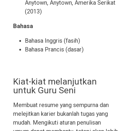
Anytown, Anytown, Amerika Serikat
(2013)
Bahasa
Bahasa Inggris (fasih)
Bahasa Prancis (dasar)
Kiat-kiat melanjutkan
untuk Guru Seni
Membuat resume yang sempurna dan
melejitkan karier bukanlah tugas yang
mudah. Mengikuti aturan penulisan