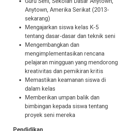
Guru Seni, Sekolah Dasar Anytown,
Anytown, Amerika Serikat (2013-
sekarang)
Mengajarkan siswa kelas K-5
tentang dasar-dasar dan teknik seni
Mengembangkan dan
mengimplementasikan rencana
pelajaran mingguan yang mendorong
kreativitas dan pemikiran kritis
Memastikan keamanan siswa di
dalam kelas
Memberikan umpan balik dan
bimbingan kepada siswa tentang
proyek seni mereka
Pendidikan