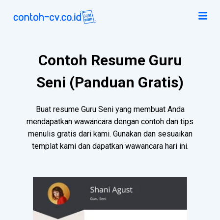
Contoh Resume Guru
Seni (Panduan Gratis)
Buat resume Guru Seni yang membuat Anda
mendapatkan wawancara dengan contoh dan tips
menulis gratis dari kami. Gunakan dan sesuaikan
templat kami dan dapatkan wawancara hari ini.