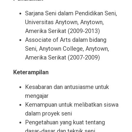
Sarjana Seni dalam Pendidikan Seni,
Universitas Anytown, Anytown,
Amerika Serikat (2009-2013)
Associate of Arts dalam bidang
Seni, Anytown College, Anytown,
Amerika Serikat (2007-2009)
Keterampilan
Kesabaran dan antusiasme untuk
mengajar
Kemampuan untuk melibatkan siswa
dalam proyek seni
Pengetahuan yang kuat tentang
dasar-dasar dan teknik seni