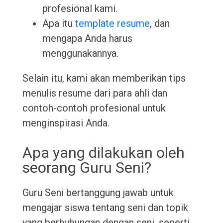
profesional kami.
Apa itu
template resume
, dan
mengapa Anda harus
menggunakannya.
Selain itu, kami akan memberikan tips
menulis resume dari para ahli dan
contoh-contoh profesional untuk
menginspirasi Anda.
Apa yang dilakukan oleh
seorang Guru Seni?
Guru Seni bertanggung jawab untuk
mengajar siswa tentang seni dan topik
yang berhubungan dengan seni, seperti