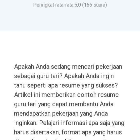
Peringkat rata-rata:5,0 (166 suara)
Apakah Anda sedang mencari pekerjaan
sebagai guru tari? Apakah Anda ingin
tahu seperti apa resume yang sukses?
Artikel ini memberikan contoh resume
guru tari yang dapat membantu Anda
mendapatkan pekerjaan yang Anda
inginkan. Pelajari informasi apa saja yang
harus disertakan, format apa yang harus