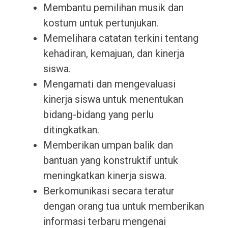
Membantu pemilihan musik dan
kostum untuk pertunjukan.
Memelihara catatan terkini tentang
kehadiran, kemajuan, dan kinerja
siswa.
Mengamati dan mengevaluasi
kinerja siswa untuk menentukan
bidang-bidang yang perlu
ditingkatkan.
Memberikan umpan balik dan
bantuan yang konstruktif untuk
meningkatkan kinerja siswa.
Berkomunikasi secara teratur
dengan orang tua untuk memberikan
informasi terbaru mengenai