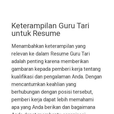
Keterampilan Guru Tari
untuk Resume
Menambahkan keterampilan yang
relevan ke dalam Resume Guru Tari
adalah penting karena memberikan
gambaran kepada pemberi kerja tentang
kualifikasi dan pengalaman Anda. Dengan
mencantumkan keahlian yang
berhubungan dengan posisi tersebut,
pemberi kerja dapat lebih memahami
apa yang Anda berikan dan bagaimana