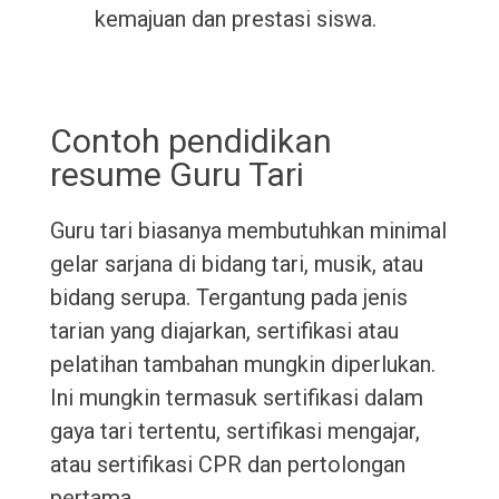
kemajuan dan prestasi siswa.
Contoh pendidikan
resume Guru Tari
Guru tari biasanya membutuhkan minimal
gelar sarjana di bidang tari, musik, atau
bidang serupa. Tergantung pada jenis
tarian yang diajarkan, sertifikasi atau
pelatihan tambahan mungkin diperlukan.
Ini mungkin termasuk sertifikasi dalam
gaya tari tertentu, sertifikasi mengajar,
atau sertifikasi CPR dan pertolongan
pertama.