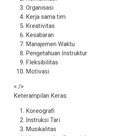
Organisasi
Kerja sama tim
Kreativitas
Kesabaran
Manajemen Waktu
Pengetahuan Instruktur
Fleksibilitas
Motivasi
< />
Keterampilan Keras:
Koreografi
Instruksi Tari
Musikalitas