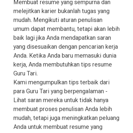
Membuat resume yang sempurna dan
melejitkan karier bukanlah tugas yang
mudah. Mengikuti aturan penulisan
umum dapat membantu, tetapi akan lebih
baik lagi jika Anda mendapatkan saran
yang disesuaikan dengan pencarian kerja
Anda. Ketika Anda baru memasuki dunia
kerja, Anda membutuhkan tips resume
Guru Tari.
Kami mengumpulkan tips terbaik dari
para Guru Tari yang berpengalaman -
Lihat saran mereka untuk tidak hanya
membuat proses penulisan Anda lebih
mudah, tetapi juga meningkatkan peluang
Anda untuk membuat resume yang