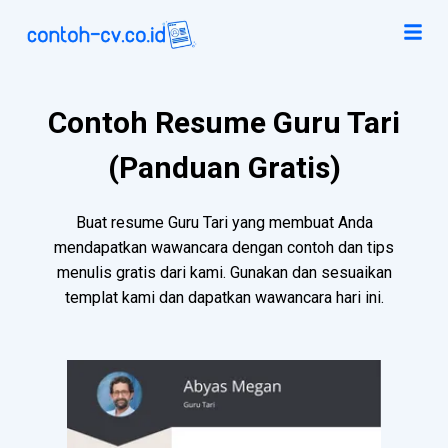
Contoh Resume Guru Tari
(Panduan Gratis)
Buat resume Guru Tari yang membuat Anda
mendapatkan wawancara dengan contoh dan tips
menulis gratis dari kami. Gunakan dan sesuaikan
templat kami dan dapatkan wawancara hari ini.