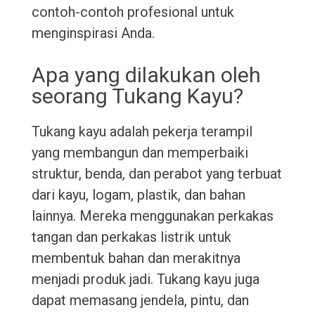
contoh-contoh profesional untuk
menginspirasi Anda.
Apa yang dilakukan oleh
seorang Tukang Kayu?
Tukang kayu adalah pekerja terampil
yang membangun dan memperbaiki
struktur, benda, dan perabot yang terbuat
dari kayu, logam, plastik, dan bahan
lainnya. Mereka menggunakan perkakas
tangan dan perkakas listrik untuk
membentuk bahan dan merakitnya
menjadi produk jadi. Tukang kayu juga
dapat memasang jendela, pintu, dan