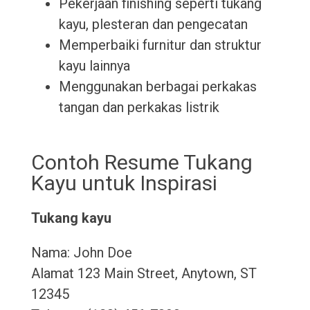
Pekerjaan finishing seperti tukang
kayu, plesteran dan pengecatan
Memperbaiki furnitur dan struktur
kayu lainnya
Menggunakan berbagai perkakas
tangan dan perkakas listrik
Contoh Resume Tukang
Kayu untuk Inspirasi
Tukang kayu
Nama: John Doe
Alamat 123 Main Street, Anytown, ST
12345