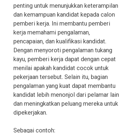
penting untuk menunjukkan keterampilan
dan kemampuan kandidat kepada calon
pemberi kerja. Ini membantu pemberi
kerja memahami pengalaman,
pencapaian, dan kualifikasi kandidat.
Dengan menyoroti pengalaman tukang
kayu, pemberi kerja dapat dengan cepat
menilai apakah kandidat cocok untuk
pekerjaan tersebut. Selain itu, bagian
pengalaman yang kuat dapat membantu
kandidat lebih menonjol dari pelamar lain
dan meningkatkan peluang mereka untuk
dipekerjakan.
Sebagai contoh: