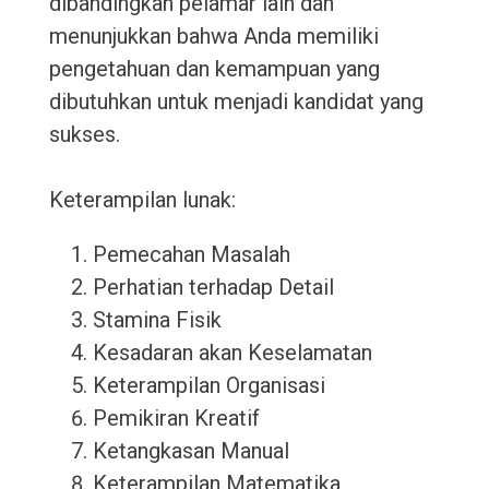
dibandingkan pelamar lain dan
menunjukkan bahwa Anda memiliki
pengetahuan dan kemampuan yang
dibutuhkan untuk menjadi kandidat yang
sukses.
Keterampilan lunak:
Pemecahan Masalah
Perhatian terhadap Detail
Stamina Fisik
Kesadaran akan Keselamatan
Keterampilan Organisasi
Pemikiran Kreatif
Ketangkasan Manual
Keterampilan Matematika