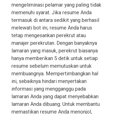
mengeliminasi pelamar yang paling tidak
memenuhi syarat. Jika resume Anda
termasuk di antara sedikit yang berhasil
melewati bot ini, resume Anda harus
tetap mengesankan perekrut atau
manajer perekrutan. Dengan banyaknya
lamaran yang masuk, perekrut biasanya
hanya memberikan 5 detik untuk setiap
resume sebelum memutuskan untuk
membuangnya. Mempertimbangkan hal
ini, sebaiknya hindari menyertakan
informasi yang mengganggu pada
lamaran Anda yang dapat menyebabkan
lamaran Anda dibuang. Untuk membantu
memastikan resume Anda menonjol,