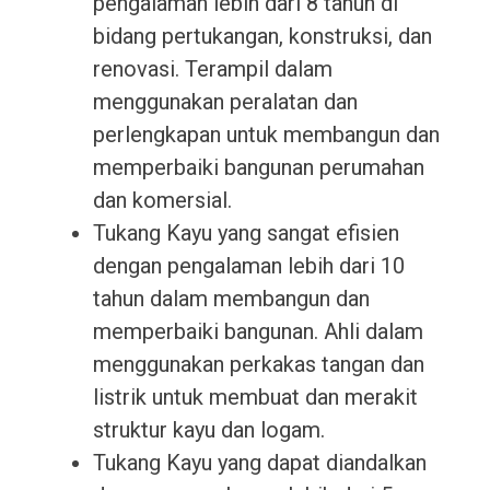
pengalaman lebih dari 8 tahun di
bidang pertukangan, konstruksi, dan
renovasi. Terampil dalam
menggunakan peralatan dan
perlengkapan untuk membangun dan
memperbaiki bangunan perumahan
dan komersial.
Tukang Kayu yang sangat efisien
dengan pengalaman lebih dari 10
tahun dalam membangun dan
memperbaiki bangunan. Ahli dalam
menggunakan perkakas tangan dan
listrik untuk membuat dan merakit
struktur kayu dan logam.
Tukang Kayu yang dapat diandalkan