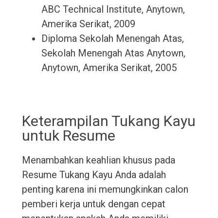
ABC Technical Institute, Anytown,
Amerika Serikat, 2009
Diploma Sekolah Menengah Atas,
Sekolah Menengah Atas Anytown,
Anytown, Amerika Serikat, 2005
Keterampilan Tukang Kayu
untuk Resume
Menambahkan keahlian khusus pada
Resume Tukang Kayu Anda adalah
penting karena ini memungkinkan calon
pemberi kerja untuk dengan cepat