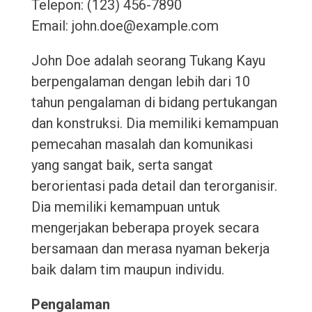
Telepon: (123) 456-7890
Email: john.doe@example.com
John Doe adalah seorang Tukang Kayu
berpengalaman dengan lebih dari 10
tahun pengalaman di bidang pertukangan
dan konstruksi. Dia memiliki kemampuan
pemecahan masalah dan komunikasi
yang sangat baik, serta sangat
berorientasi pada detail dan terorganisir.
Dia memiliki kemampuan untuk
mengerjakan beberapa proyek secara
bersamaan dan merasa nyaman bekerja
baik dalam tim maupun individu.
Pengalaman