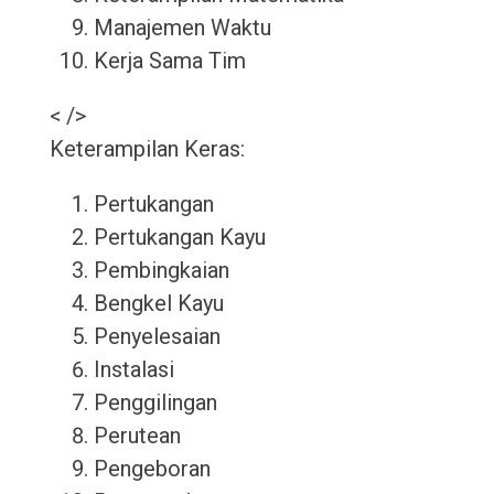
Manajemen Waktu
Kerja Sama Tim
< />
Keterampilan Keras:
Pertukangan
Pertukangan Kayu
Pembingkaian
Bengkel Kayu
Penyelesaian
Instalasi
Penggilingan
Perutean
Pengeboran