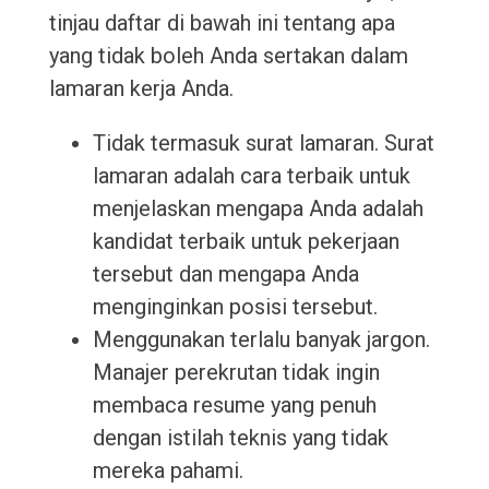
tinjau daftar di bawah ini tentang apa
yang tidak boleh Anda sertakan dalam
lamaran kerja Anda.
Tidak termasuk surat lamaran. Surat
lamaran adalah cara terbaik untuk
menjelaskan mengapa Anda adalah
kandidat terbaik untuk pekerjaan
tersebut dan mengapa Anda
menginginkan posisi tersebut.
Menggunakan terlalu banyak jargon.
Manajer perekrutan tidak ingin
membaca resume yang penuh
dengan istilah teknis yang tidak
mereka pahami.