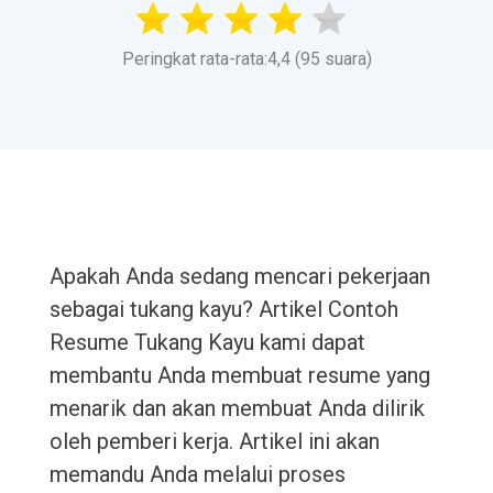
Peringkat rata-rata:4,4 (95 suara)
Apakah Anda sedang mencari pekerjaan
sebagai tukang kayu? Artikel Contoh
Resume Tukang Kayu kami dapat
membantu Anda membuat resume yang
menarik dan akan membuat Anda dilirik
oleh pemberi kerja. Artikel ini akan
memandu Anda melalui proses