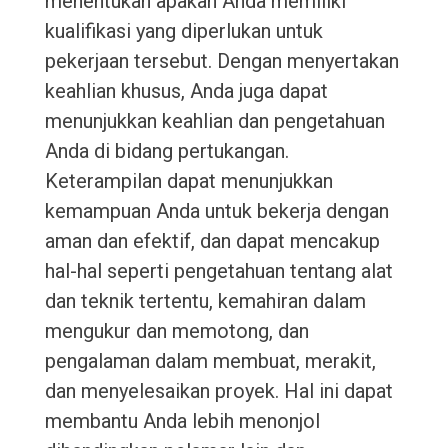
menentukan apakah Anda memiliki
kualifikasi yang diperlukan untuk
pekerjaan tersebut. Dengan menyertakan
keahlian khusus, Anda juga dapat
menunjukkan keahlian dan pengetahuan
Anda di bidang pertukangan.
Keterampilan dapat menunjukkan
kemampuan Anda untuk bekerja dengan
aman dan efektif, dan dapat mencakup
hal-hal seperti pengetahuan tentang alat
dan teknik tertentu, kemahiran dalam
mengukur dan memotong, dan
pengalaman dalam membuat, merakit,
dan menyelesaikan proyek. Hal ini dapat
membantu Anda lebih menonjol