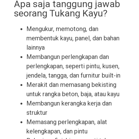
Apa saja tanggung jawab
seorang Tukang Kayu?
Mengukur, memotong, dan
membentuk kayu, panel, dan bahan
lainnya
Membangun perlengkapan dan
perlengkapan, seperti pintu, kusen,
jendela, tangga, dan furnitur built-in
Merakit dan memasang bekisting
untuk rangka beton, baja, atau kayu
Membangun kerangka kerja dan
struktur
Memasang perlengkapan, alat
kelengkapan, dan pintu