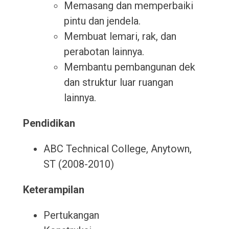
Memasang dan memperbaiki
pintu dan jendela.
Membuat lemari, rak, dan
perabotan lainnya.
Membantu pembangunan dek
dan struktur luar ruangan
lainnya.
Pendidikan
ABC Technical College, Anytown,
ST (2008-2010)
Keterampilan
Pertukangan