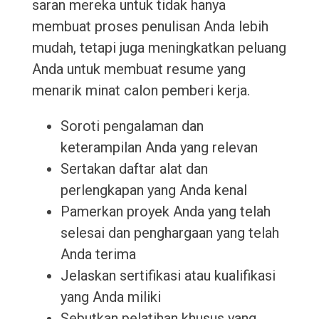
saran mereka untuk tidak hanya
membuat proses penulisan Anda lebih
mudah, tetapi juga meningkatkan peluang
Anda untuk membuat resume yang
menarik minat calon pemberi kerja.
Soroti pengalaman dan
keterampilan Anda yang relevan
Sertakan daftar alat dan
perlengkapan yang Anda kenal
Pamerkan proyek Anda yang telah
selesai dan penghargaan yang telah
Anda terima
Jelaskan sertifikasi atau kualifikasi
yang Anda miliki
Sebutkan pelatihan khusus yang