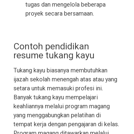
tugas dan mengelola beberapa
proyek secara bersamaan.
Contoh pendidikan
resume tukang kayu
Tukang kayu biasanya membutuhkan
ijazah sekolah menengah atas atau yang
setara untuk memasuki profesi ini.
Banyak tukang kayu mempelajari
keahliannya melalui program magang
yang menggabungkan pelatihan di
tempat kerja dengan pengajaran di kelas.
Program magang ditawarkan melalui