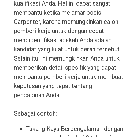
kualifikasi Anda. Hal ini dapat sangat
membantu ketika melamar posisi
Carpenter, karena memungkinkan calon
pemberi kerja untuk dengan cepat
mengidentifikasi apakah Anda adalah
kandidat yang kuat untuk peran tersebut.
Selain itu, ini memungkinkan Anda untuk
memberikan detail spesifik yang dapat
membantu pemberi kerja untuk membuat
keputusan yang tepat tentang
pencalonan Anda.
Sebagai contoh:
Tukang Kayu Berpengalaman dengan