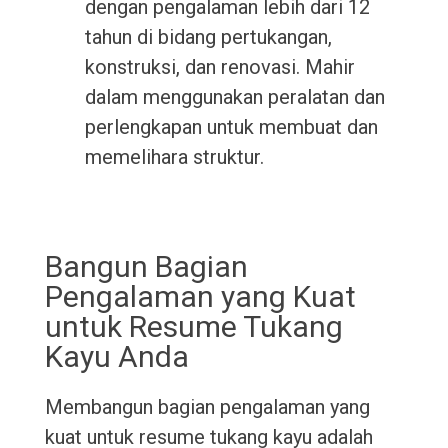
dengan pengalaman lebih dari 12
tahun di bidang pertukangan,
konstruksi, dan renovasi. Mahir
dalam menggunakan peralatan dan
perlengkapan untuk membuat dan
memelihara struktur.
Bangun Bagian
Pengalaman yang Kuat
untuk Resume Tukang
Kayu Anda
Membangun bagian pengalaman yang
kuat untuk resume tukang kayu adalah