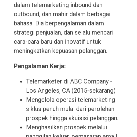
dalam telemarketing inbound dan
outbound, dan mahir dalam berbagai
bahasa. Dia berpengalaman dalam
strategi penjualan, dan selalu mencari
cara-cara baru dan inovatif untuk
meningkatkan kepuasan pelanggan.
Pengalaman Kerja:
Telemarketer di ABC Company -
Los Angeles, CA (2015-sekarang)
Mengelola operasi telemarketing
siklus penuh mulai dari perolehan
prospek hingga akuisisi pelanggan.
Menghasilkan prospek melalui
panggilan keluar, pemasaran email,