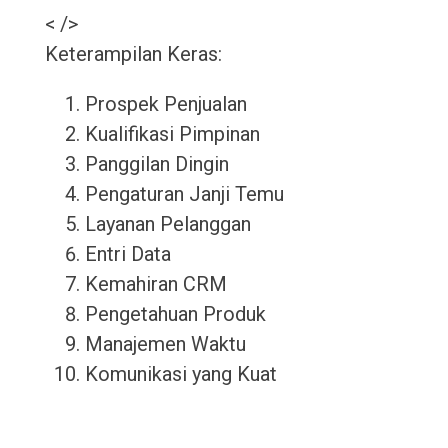
< />
Keterampilan Keras:
Prospek Penjualan
Kualifikasi Pimpinan
Panggilan Dingin
Pengaturan Janji Temu
Layanan Pelanggan
Entri Data
Kemahiran CRM
Pengetahuan Produk
Manajemen Waktu
Komunikasi yang Kuat