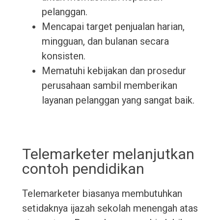
pelanggan.
Mencapai target penjualan harian,
mingguan, dan bulanan secara
konsisten.
Mematuhi kebijakan dan prosedur
perusahaan sambil memberikan
layanan pelanggan yang sangat baik.
Telemarketer melanjutkan
contoh pendidikan
Telemarketer biasanya membutuhkan
setidaknya ijazah sekolah menengah atas