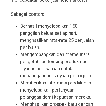
mendapatkan pekerjaan telemarketer.
Sebagai contoh:
Berhasil menyelesaikan 150+
panggilan keluar setiap hari,
menghasilkan rata-rata 25 penjualan
per bulan.
Mengembangkan dan memelihara
pengetahuan tentang produk dan
layanan perusahaan untuk
menanggapi pertanyaan pelanggan.
Memberikan informasi produk dan
menyelesaikan pertanyaan
pelanggan demi kepuasan mereka.
Menghasilkan prospek baru dengan