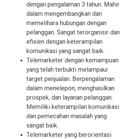
dengan pengalaman 3 tahun. Mahir
dalam mengembangkan dan
memelihara hubungan dengan
pelanggan. Sangat terorganisir dan
efisien dengan keterampilan
komunikasi yang sangat baik.
Telemarketer dengan kemampuan
yang telah terbukti melampaui
target penjualan. Berpengalaman
dalam menelepon, menghasilkan
prospek, dan layanan pelanggan.
Memiliki keterampilan komunikasi
dan pemecahan masalah yang
sangat baik.
Telemarketer yang berorientasi