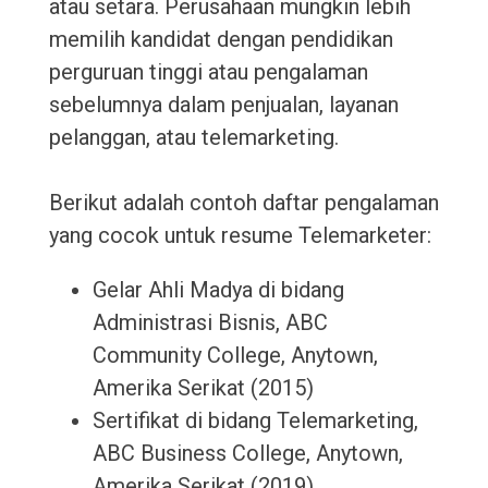
atau setara. Perusahaan mungkin lebih
memilih kandidat dengan pendidikan
perguruan tinggi atau pengalaman
sebelumnya dalam penjualan, layanan
pelanggan, atau telemarketing.
Berikut adalah contoh daftar pengalaman
yang cocok untuk resume Telemarketer:
Gelar Ahli Madya di bidang
Administrasi Bisnis, ABC
Community College, Anytown,
Amerika Serikat (2015)
Sertifikat di bidang Telemarketing,
ABC Business College, Anytown,
Amerika Serikat (2019)