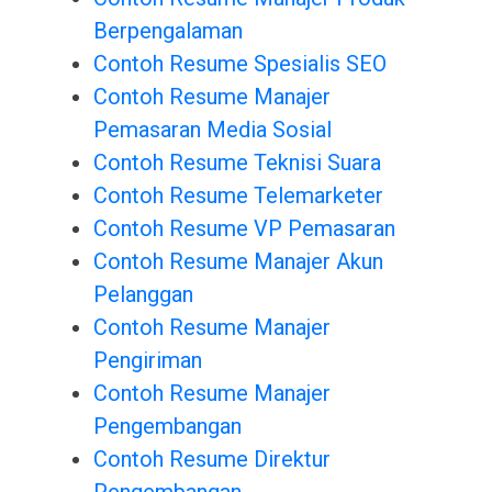
Berpengalaman
Contoh Resume Spesialis SEO
Contoh Resume Manajer
Pemasaran Media Sosial
Contoh Resume Teknisi Suara
Contoh Resume Telemarketer
Contoh Resume VP Pemasaran
Contoh Resume Manajer Akun
Pelanggan
Contoh Resume Manajer
Pengiriman
Contoh Resume Manajer
Pengembangan
Contoh Resume Direktur