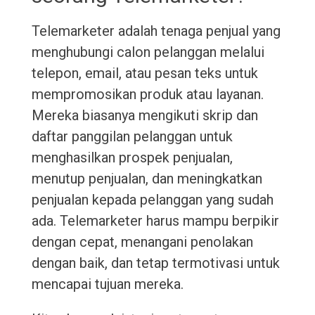
Telemarketer adalah tenaga penjual yang
menghubungi calon pelanggan melalui
telepon, email, atau pesan teks untuk
mempromosikan produk atau layanan.
Mereka biasanya mengikuti skrip dan
daftar panggilan pelanggan untuk
menghasilkan prospek penjualan,
menutup penjualan, dan meningkatkan
penjualan kepada pelanggan yang sudah
ada. Telemarketer harus mampu berpikir
dengan cepat, menangani penolakan
dengan baik, dan tetap termotivasi untuk
mencapai tujuan mereka.