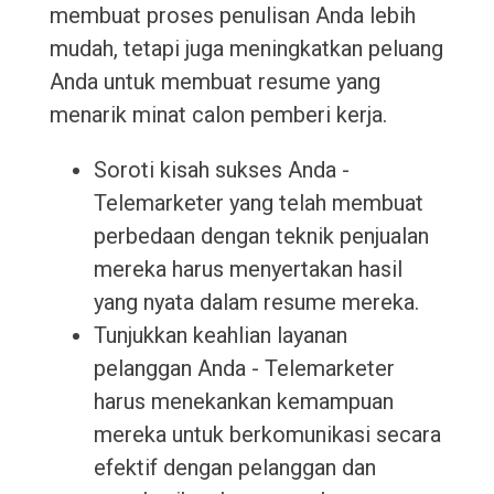
membuat proses penulisan Anda lebih
mudah, tetapi juga meningkatkan peluang
Anda untuk membuat resume yang
menarik minat calon pemberi kerja.
Soroti kisah sukses Anda -
Telemarketer yang telah membuat
perbedaan dengan teknik penjualan
mereka harus menyertakan hasil
yang nyata dalam resume mereka.
Tunjukkan keahlian layanan
pelanggan Anda - Telemarketer
harus menekankan kemampuan
mereka untuk berkomunikasi secara
efektif dengan pelanggan dan