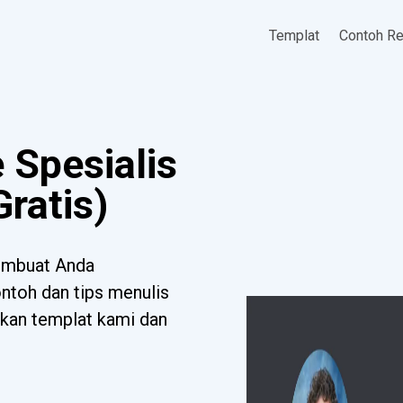
Templat
Contoh R
Spesialis
ratis)
embuat Anda
toh dan tips menulis
ikan templat kami dan