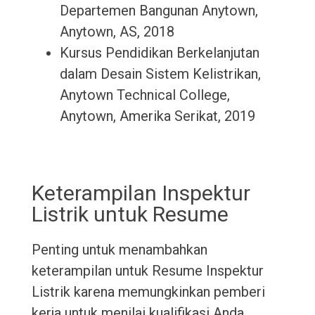
Departemen Bangunan Anytown,
Anytown, AS, 2018
Kursus Pendidikan Berkelanjutan
dalam Desain Sistem Kelistrikan,
Anytown Technical College,
Anytown, Amerika Serikat, 2019
Keterampilan Inspektur
Listrik untuk Resume
Penting untuk menambahkan
keterampilan untuk Resume Inspektur
Listrik karena memungkinkan pemberi
kerja untuk menilai kualifikasi Anda