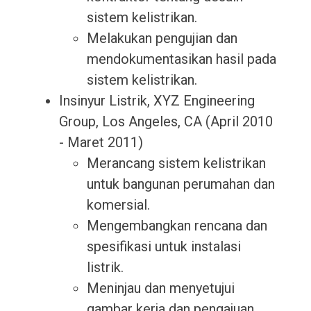
sistem kelistrikan.
Melakukan pengujian dan
mendokumentasikan hasil pada
sistem kelistrikan.
Insinyur Listrik, XYZ Engineering
Group, Los Angeles, CA (April 2010
- Maret 2011)
Merancang sistem kelistrikan
untuk bangunan perumahan dan
komersial.
Mengembangkan rencana dan
spesifikasi untuk instalasi
listrik.
Meninjau dan menyetujui
gambar kerja dan pengajuan.