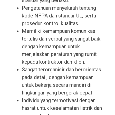
standar yang berlaku.
Pengetahuan menyeluruh tentang
kode NFPA dan standar UL, serta
prosedur kontrol kualitas.
Memiliki kemampuan komunikasi
tertulis dan verbal yang sangat baik,
dengan kemampuan untuk
menjelaskan peraturan yang rumit
kepada kontraktor dan klien.
Sangat terorganisir dan berorientasi
pada detail, dengan kemampuan
untuk bekerja secara mandiri di
lingkungan yang bergerak cepat.
Individu yang termotivasi dengan
hasrat untuk keselamatan listrik dan