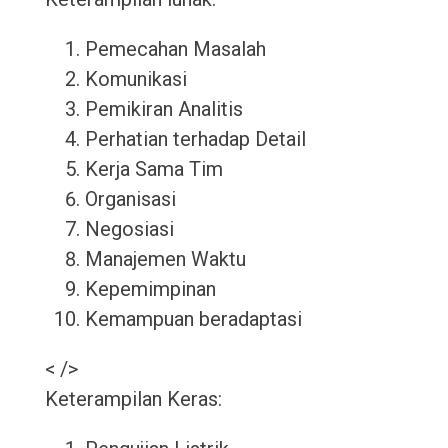
Pemecahan Masalah
Komunikasi
Pemikiran Analitis
Perhatian terhadap Detail
Kerja Sama Tim
Organisasi
Negosiasi
Manajemen Waktu
Kepemimpinan
Kemampuan beradaptasi
< />
Keterampilan Keras: