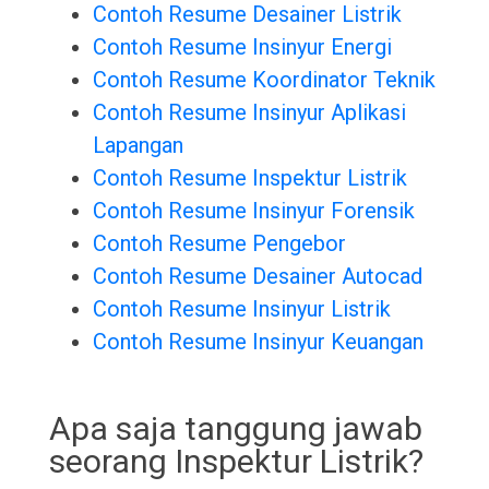
Contoh Resume Desainer Listrik
Contoh Resume Insinyur Energi
Contoh Resume Koordinator Teknik
Contoh Resume Insinyur Aplikasi
Lapangan
Contoh Resume Inspektur Listrik
Contoh Resume Insinyur Forensik
Contoh Resume Pengebor
Contoh Resume Desainer Autocad
Contoh Resume Insinyur Listrik
Contoh Resume Insinyur Keuangan
Apa saja tanggung jawab
seorang Inspektur Listrik?