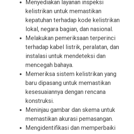
Menyediakan layanan inspeksi
kelistrikan untuk memastikan
kepatuhan terhadap kode kelistrikan
lokal, negara bagian, dan nasional.
Melakukan pemeriksaan terperinci
terhadap kabel listrik, peralatan, dan
instalasi untuk mendeteksi dan
mencegah bahaya.
Memeriksa sistem kelistrikan yang
baru dipasang untuk memastikan
kesesuaiannya dengan rencana
konstruksi.
Meninjau gambar dan skema untuk
memastikan akurasi pemasangan.
Mengidentifikasi dan memperbaiki