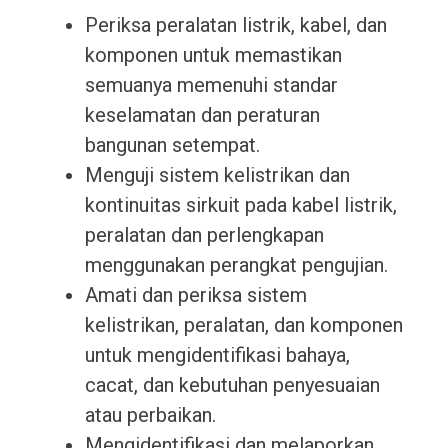
Periksa peralatan listrik, kabel, dan
komponen untuk memastikan
semuanya memenuhi standar
keselamatan dan peraturan
bangunan setempat.
Menguji sistem kelistrikan dan
kontinuitas sirkuit pada kabel listrik,
peralatan dan perlengkapan
menggunakan perangkat pengujian.
Amati dan periksa sistem
kelistrikan, peralatan, dan komponen
untuk mengidentifikasi bahaya,
cacat, dan kebutuhan penyesuaian
atau perbaikan.
Mengidentifikasi dan melaporkan