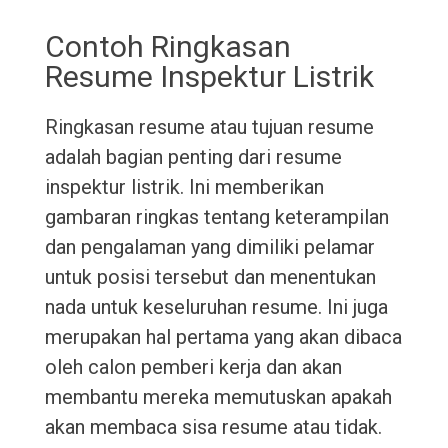
Contoh Ringkasan
Resume Inspektur Listrik
Ringkasan resume atau tujuan resume
adalah bagian penting dari resume
inspektur listrik. Ini memberikan
gambaran ringkas tentang keterampilan
dan pengalaman yang dimiliki pelamar
untuk posisi tersebut dan menentukan
nada untuk keseluruhan resume. Ini juga
merupakan hal pertama yang akan dibaca
oleh calon pemberi kerja dan akan
membantu mereka memutuskan apakah
akan membaca sisa resume atau tidak.