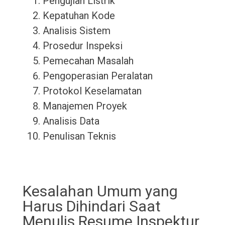
Pengujian Listrik
Kepatuhan Kode
Analisis Sistem
Prosedur Inspeksi
Pemecahan Masalah
Pengoperasian Peralatan
Protokol Keselamatan
Manajemen Proyek
Analisis Data
Penulisan Teknis
Kesalahan Umum yang
Harus Dihindari Saat
Menulis Resume Inspektur