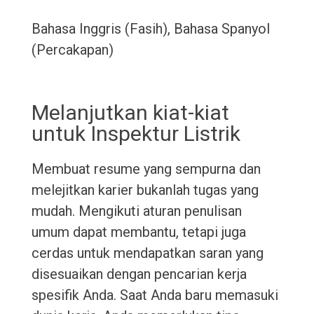
Bahasa Inggris (Fasih), Bahasa Spanyol
(Percakapan)
Melanjutkan kiat-kiat
untuk Inspektur Listrik
Membuat resume yang sempurna dan
melejitkan karier bukanlah tugas yang
mudah. Mengikuti aturan penulisan
umum dapat membantu, tetapi juga
cerdas untuk mendapatkan saran yang
disesuaikan dengan pencarian kerja
spesifik Anda. Saat Anda baru memasuki