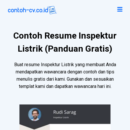
Contoh Resume Inspektur
Listrik (Panduan Gratis)
Buat resume Inspektur Listrik yang membuat Anda
mendapatkan wawancara dengan contoh dan tips
menulis gratis dari kami. Gunakan dan sesuaikan
templat kami dan dapatkan wawancara hari ini.