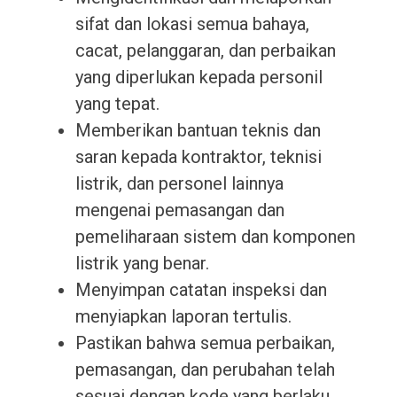
sifat dan lokasi semua bahaya,
cacat, pelanggaran, dan perbaikan
yang diperlukan kepada personil
yang tepat.
Memberikan bantuan teknis dan
saran kepada kontraktor, teknisi
listrik, dan personel lainnya
mengenai pemasangan dan
pemeliharaan sistem dan komponen
listrik yang benar.
Menyimpan catatan inspeksi dan
menyiapkan laporan tertulis.
Pastikan bahwa semua perbaikan,
pemasangan, dan perubahan telah
sesuai dengan kode yang berlaku.