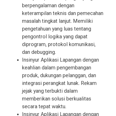
berpengalaman dengan
keterampilan teknis dan pemecahan
masalah tingkat lanjut. Memiliki
pengetahuan yang luas tentang
pengontrol logika yang dapat
diprogram, protokol komunikasi,
dan debugging.
Insinyur Aplikasi Lapangan dengan
keahlian dalam pengembangan
produk, dukungan pelanggan, dan
integrasi perangkat lunak. Rekam
jejak yang terbukti dalam
memberikan solusi berkualitas
secara tepat waktu.
Insinyur Aplikasi Lapangan dengan