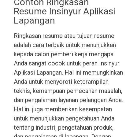
Contoh Ringkasan
Resume Insinyur Aplikasi
Lapangan
Ringkasan resume atau tujuan resume
adalah cara terbaik untuk menunjukkan
kepada calon pemberi kerja mengapa
Anda sangat cocok untuk peran Insinyur
Aplikasi Lapangan. Hal ini memungkinkan
Anda untuk menyoroti keterampilan
teknis, kemampuan pemecahan masalah,
dan pengalaman layanan pelanggan Anda.
Hal ini juga memberikan kesempatan
untuk menunjukkan pengetahuan Anda
tentang industri, pengetahuan produk,
dan pengalaman di lapangan. Dengan