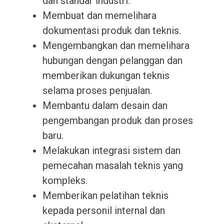
dan standar industri.
Membuat dan memelihara
dokumentasi produk dan teknis.
Mengembangkan dan memelihara
hubungan dengan pelanggan dan
memberikan dukungan teknis
selama proses penjualan.
Membantu dalam desain dan
pengembangan produk dan proses
baru.
Melakukan integrasi sistem dan
pemecahan masalah teknis yang
kompleks.
Memberikan pelatihan teknis
kepada personil internal dan