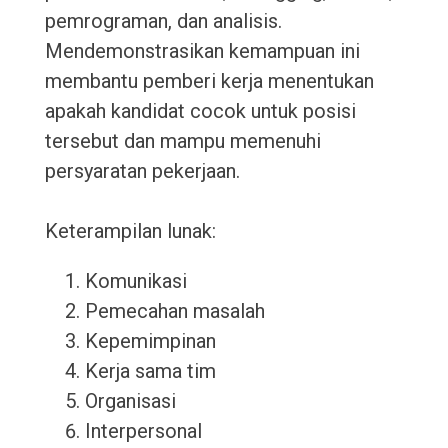
pemrograman, dan analisis.
Mendemonstrasikan kemampuan ini
membantu pemberi kerja menentukan
apakah kandidat cocok untuk posisi
tersebut dan mampu memenuhi
persyaratan pekerjaan.
Keterampilan lunak:
Komunikasi
Pemecahan masalah
Kepemimpinan
Kerja sama tim
Organisasi
Interpersonal