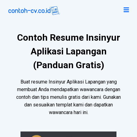
Contoh Resume Insinyur
Aplikasi Lapangan
(Panduan Gratis)
Buat resume Insinyur Aplikasi Lapangan yang
membuat Anda mendapatkan wawancara dengan
contoh dan tips menulis gratis dari kami. Gunakan
dan sesuaikan templat kami dan dapatkan
wawancara hari ini.