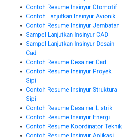
Contoh Resume Insinyur Otomotif
Contoh Lanjutkan Insinyur Avionik
Contoh Resume Insinyur Jembatan
Sampel Lanjutkan Insinyur CAD
Sampel Lanjutkan Insinyur Desain
Cad
Contoh Resume Desainer Cad
Contoh Resume Insinyur Proyek
Sipil
Contoh Resume Insinyur Struktural
Sipil
Contoh Resume Desainer Listrik
Contoh Resume Insinyur Energi
Contoh Resume Koordinator Teknik
Contoh Resume Insinyur Aplikasi