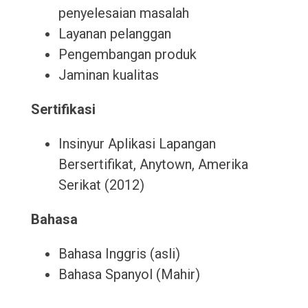
penyelesaian masalah
Layanan pelanggan
Pengembangan produk
Jaminan kualitas
Sertifikasi
Insinyur Aplikasi Lapangan
Bersertifikat, Anytown, Amerika
Serikat (2012)
Bahasa
Bahasa Inggris (asli)
Bahasa Spanyol (Mahir)