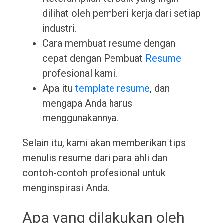
dilihat oleh pemberi kerja dari setiap
industri.
Cara membuat resume dengan
cepat dengan Pembuat
Resume
profesional kami.
Apa itu
template resume
, dan
mengapa Anda harus
menggunakannya.
Selain itu, kami akan memberikan tips
menulis resume dari para ahli dan
contoh-contoh profesional untuk
menginspirasi Anda.
Apa yang dilakukan oleh