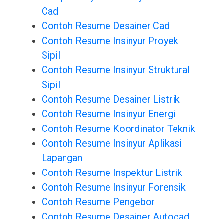
Cad
Contoh Resume Desainer Cad
Contoh Resume Insinyur Proyek
Sipil
Contoh Resume Insinyur Struktural
Sipil
Contoh Resume Desainer Listrik
Contoh Resume Insinyur Energi
Contoh Resume Koordinator Teknik
Contoh Resume Insinyur Aplikasi
Lapangan
Contoh Resume Inspektur Listrik
Contoh Resume Insinyur Forensik
Contoh Resume Pengebor
Contoh Resume Desainer Autocad