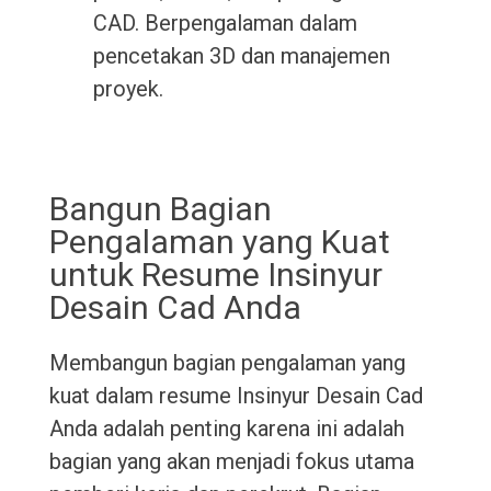
CAD. Berpengalaman dalam
pencetakan 3D dan manajemen
proyek.
Bangun Bagian
Pengalaman yang Kuat
untuk Resume Insinyur
Desain Cad Anda
Membangun bagian pengalaman yang
kuat dalam resume Insinyur Desain Cad
Anda adalah penting karena ini adalah
bagian yang akan menjadi fokus utama