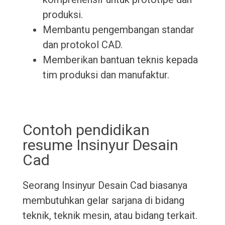
produksi.
Membantu pengembangan standar
dan protokol CAD.
Memberikan bantuan teknis kepada
tim produksi dan manufaktur.
Contoh pendidikan
resume Insinyur Desain
Cad
Seorang Insinyur Desain Cad biasanya
membutuhkan gelar sarjana di bidang
teknik, teknik mesin, atau bidang terkait.