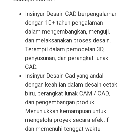
Insinyur Desain CAD berpengalaman
dengan 10+ tahun pengalaman
dalam mengembangkan, menguji,
dan melaksanakan proses desain.
Terampil dalam pemodelan 3D,
penyusunan, dan perangkat lunak
CAD.
Insinyur Desain Cad yang andal
dengan keahlian dalam desain cetak
biru, perangkat lunak CAM / CAD,
dan pengembangan produk.
Menunjukkan kemampuan untuk
mengelola proyek secara efektif
dan memenuhi tenggat waktu.