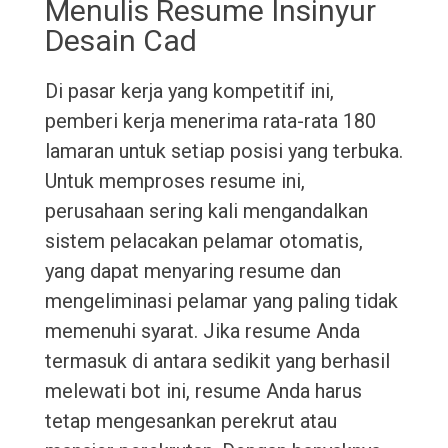
Menulis Resume Insinyur
Desain Cad
Di pasar kerja yang kompetitif ini,
pemberi kerja menerima rata-rata 180
lamaran untuk setiap posisi yang terbuka.
Untuk memproses resume ini,
perusahaan sering kali mengandalkan
sistem pelacakan pelamar otomatis,
yang dapat menyaring resume dan
mengeliminasi pelamar yang paling tidak
memenuhi syarat. Jika resume Anda
termasuk di antara sedikit yang berhasil
melewati bot ini, resume Anda harus
tetap mengesankan perekrut atau