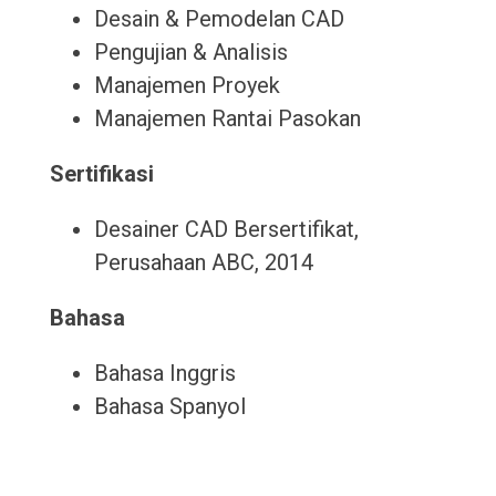
Desain & Pemodelan CAD
Pengujian & Analisis
Manajemen Proyek
Manajemen Rantai Pasokan
Sertifikasi
Desainer CAD Bersertifikat,
Perusahaan ABC, 2014
Bahasa
Bahasa Inggris
Bahasa Spanyol