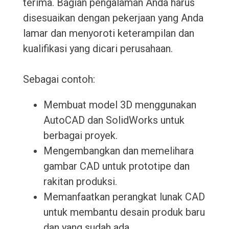
terima. Bagian pengalaman Anda harus
disesuaikan dengan pekerjaan yang Anda
lamar dan menyoroti keterampilan dan
kualifikasi yang dicari perusahaan.
Sebagai contoh:
Membuat model 3D menggunakan
AutoCAD dan SolidWorks untuk
berbagai proyek.
Mengembangkan dan memelihara
gambar CAD untuk prototipe dan
rakitan produksi.
Memanfaatkan perangkat lunak CAD
untuk membantu desain produk baru
dan yang sudah ada.