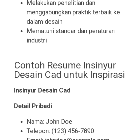
Melakukan penelitian dan
menggabungkan praktik terbaik ke
dalam desain
Mematuhi standar dan peraturan
industri
Contoh Resume Insinyur
Desain Cad untuk Inspirasi
Insinyur Desain Cad
Detail Pribadi
Nama: John Doe
Telepon: (123) 456-7890