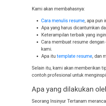
Kami akan membahasnya:
Cara menulis resume
, apa pun 
Apa yang harus dicantumkan da
Keterampilan terbaik yang ingin 
Cara membuat resume dengan
kami.
Apa itu
template resume
, dan 
Selain itu, kami akan memberikan ti
contoh profesional untuk menginspi
Apa yang dilakukan ole
Seorang Insinyur Tertanam meranc