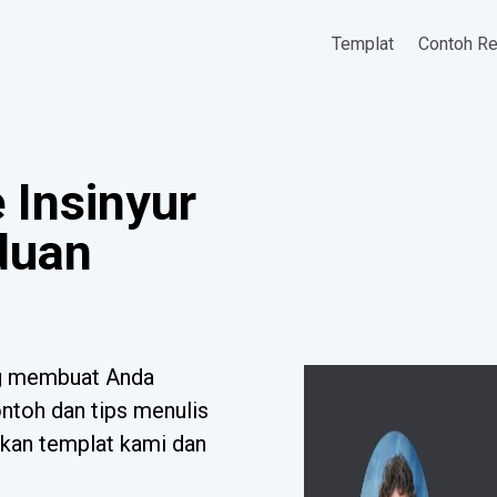
Templat
Contoh R
Insinyur
duan
ng membuat Anda
toh dan tips menulis
ikan templat kami dan