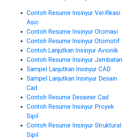
Contoh Resume Insinyur Verifikasi
Asic
Contoh Resume Insinyur Otomasi
Contoh Resume Insinyur Otomotif
Contoh Lanjutkan Insinyur Avionik
Contoh Resume Insinyur Jembatan
Sampel Lanjutkan Insinyur CAD
Sampel Lanjutkan Insinyur Desain
Cad
Contoh Resume Desainer Cad
Contoh Resume Insinyur Proyek
Sipil
Contoh Resume Insinyur Struktural
Sipil