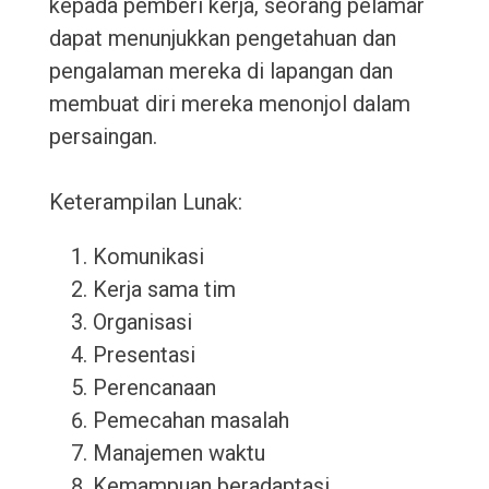
kepada pemberi kerja, seorang pelamar
dapat menunjukkan pengetahuan dan
pengalaman mereka di lapangan dan
membuat diri mereka menonjol dalam
persaingan.
Keterampilan Lunak:
Komunikasi
Kerja sama tim
Organisasi
Presentasi
Perencanaan
Pemecahan masalah
Manajemen waktu
Kemampuan beradaptasi