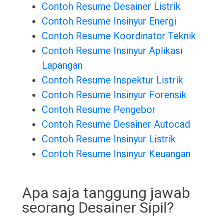
Contoh Resume Desainer Listrik
Contoh Resume Insinyur Energi
Contoh Resume Koordinator Teknik
Contoh Resume Insinyur Aplikasi
Lapangan
Contoh Resume Inspektur Listrik
Contoh Resume Insinyur Forensik
Contoh Resume Pengebor
Contoh Resume Desainer Autocad
Contoh Resume Insinyur Listrik
Contoh Resume Insinyur Keuangan
Apa saja tanggung jawab
seorang Desainer Sipil?