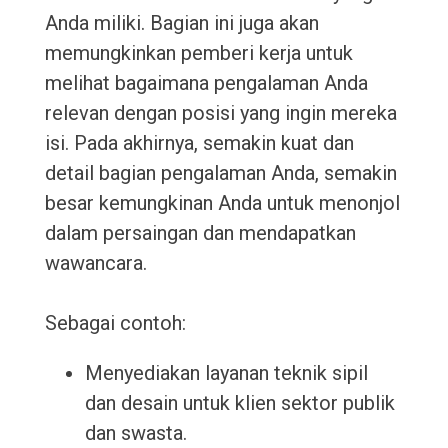
Anda miliki. Bagian ini juga akan
memungkinkan pemberi kerja untuk
melihat bagaimana pengalaman Anda
relevan dengan posisi yang ingin mereka
isi. Pada akhirnya, semakin kuat dan
detail bagian pengalaman Anda, semakin
besar kemungkinan Anda untuk menonjol
dalam persaingan dan mendapatkan
wawancara.
Sebagai contoh:
Menyediakan layanan teknik sipil
dan desain untuk klien sektor publik
dan swasta.