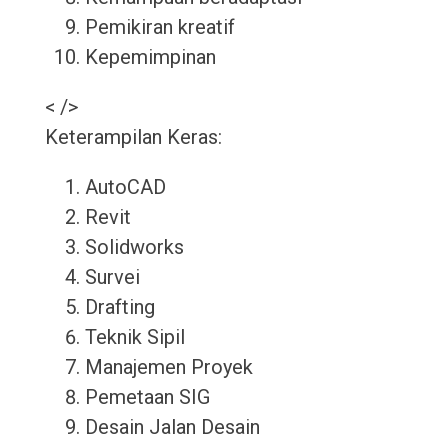
Pemikiran kreatif
Kepemimpinan
< />
Keterampilan Keras:
AutoCAD
Revit
Solidworks
Survei
Drafting
Teknik Sipil
Manajemen Proyek
Pemetaan SIG
Desain Jalan Desain