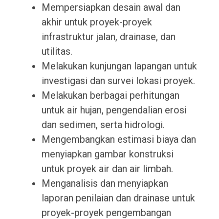
Mempersiapkan desain awal dan
akhir untuk proyek-proyek
infrastruktur jalan, drainase, dan
utilitas.
Melakukan kunjungan lapangan untuk
investigasi dan survei lokasi proyek.
Melakukan berbagai perhitungan
untuk air hujan, pengendalian erosi
dan sedimen, serta hidrologi.
Mengembangkan estimasi biaya dan
menyiapkan gambar konstruksi
untuk proyek air dan air limbah.
Menganalisis dan menyiapkan
laporan penilaian dan drainase untuk
proyek-proyek pengembangan