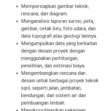
Mempersiapkan gambar teknik,
rencana, dan diagram.
Menganalisis laporan survei, peta,
gambar, cetak biru, foto udara, dan
data topografi atau geologi lainnya.
Mengumpulkan data yang berkaitan
dengan desain proyek dengan
menggunakan perhitungan,
penelitian, dan estimasi biaya.
Mengembangkan rencana dan
desain untuk berbagai proyek teknik
sipil, seperti jalan, jembatan,
bendungan, dan sistem air dan
pembuangan limbah.
Mengkoordinasikan pekerjaan