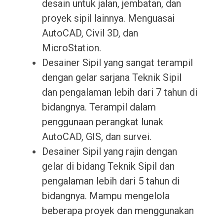
desain untuk jalan, jembatan, dan
proyek sipil lainnya. Menguasai
AutoCAD, Civil 3D, dan
MicroStation.
Desainer Sipil yang sangat terampil
dengan gelar sarjana Teknik Sipil
dan pengalaman lebih dari 7 tahun di
bidangnya. Terampil dalam
penggunaan perangkat lunak
AutoCAD, GIS, dan survei.
Desainer Sipil yang rajin dengan
gelar di bidang Teknik Sipil dan
pengalaman lebih dari 5 tahun di
bidangnya. Mampu mengelola
beberapa proyek dan menggunakan