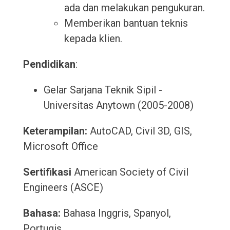
ada dan melakukan pengukuran.
Memberikan bantuan teknis
kepada klien.
Pendidikan
:
Gelar Sarjana Teknik Sipil -
Universitas Anytown (2005-2008)
Keterampilan:
AutoCAD, Civil 3D, GIS,
Microsoft Office
Sertifikasi
American Society of Civil
Engineers (ASCE)
Bahasa:
Bahasa Inggris, Spanyol,
Portugis