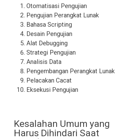
Otomatisasi Pengujian
Pengujian Perangkat Lunak
Bahasa Scripting
Desain Pengujian
Alat Debugging
Strategi Pengujian
Analisis Data
Pengembangan Perangkat Lunak
Pelacakan Cacat
Eksekusi Pengujian
Kesalahan Umum yang
Harus Dihindari Saat