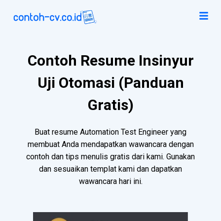
Contoh Resume Insinyur
Uji Otomasi (Panduan
Gratis)
Buat resume Automation Test Engineer yang
membuat Anda mendapatkan wawancara dengan
contoh dan tips menulis gratis dari kami. Gunakan
dan sesuaikan templat kami dan dapatkan
wawancara hari ini.