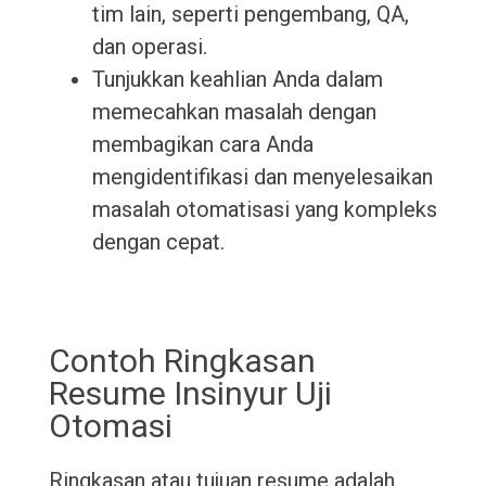
tim lain, seperti pengembang, QA,
dan operasi.
Tunjukkan keahlian Anda dalam
memecahkan masalah dengan
membagikan cara Anda
mengidentifikasi dan menyelesaikan
masalah otomatisasi yang kompleks
dengan cepat.
Contoh Ringkasan
Resume Insinyur Uji
Otomasi
Ringkasan atau tujuan resume adalah