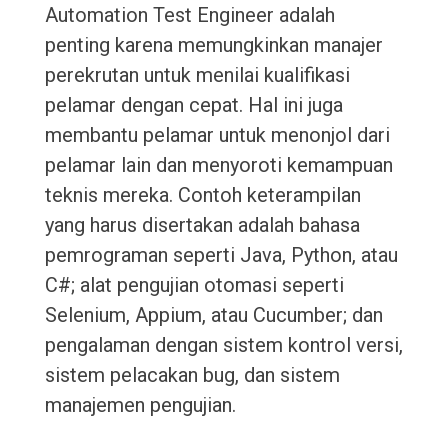
Automation Test Engineer adalah
penting karena memungkinkan manajer
perekrutan untuk menilai kualifikasi
pelamar dengan cepat. Hal ini juga
membantu pelamar untuk menonjol dari
pelamar lain dan menyoroti kemampuan
teknis mereka. Contoh keterampilan
yang harus disertakan adalah bahasa
pemrograman seperti Java, Python, atau
C#; alat pengujian otomasi seperti
Selenium, Appium, atau Cucumber; dan
pengalaman dengan sistem kontrol versi,
sistem pelacakan bug, dan sistem
manajemen pengujian.