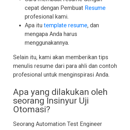
cepat dengan Pembuat
Resume
profesional kami.
Apa itu
template resume
, dan
mengapa Anda harus
menggunakannya.
Selain itu, kami akan memberikan tips
menulis resume dari para ahli dan contoh
profesional untuk menginspirasi Anda.
Apa yang dilakukan oleh
seorang Insinyur Uji
Otomasi?
Seorang Automation Test Engineer