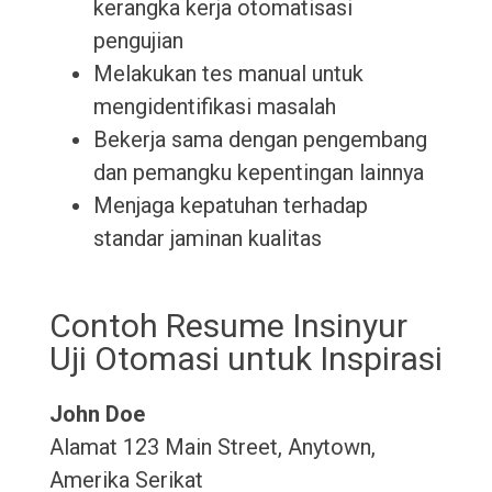
kerangka kerja otomatisasi
pengujian
Melakukan tes manual untuk
mengidentifikasi masalah
Bekerja sama dengan pengembang
dan pemangku kepentingan lainnya
Menjaga kepatuhan terhadap
standar jaminan kualitas
Contoh Resume Insinyur
Uji Otomasi untuk Inspirasi
John Doe
Alamat 123 Main Street, Anytown,
Amerika Serikat