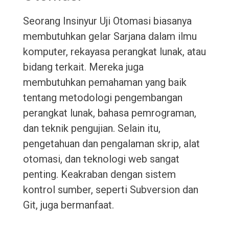
Seorang Insinyur Uji Otomasi biasanya
membutuhkan gelar Sarjana dalam ilmu
komputer, rekayasa perangkat lunak, atau
bidang terkait. Mereka juga
membutuhkan pemahaman yang baik
tentang metodologi pengembangan
perangkat lunak, bahasa pemrograman,
dan teknik pengujian. Selain itu,
pengetahuan dan pengalaman skrip, alat
otomasi, dan teknologi web sangat
penting. Keakraban dengan sistem
kontrol sumber, seperti Subversion dan
Git, juga bermanfaat.