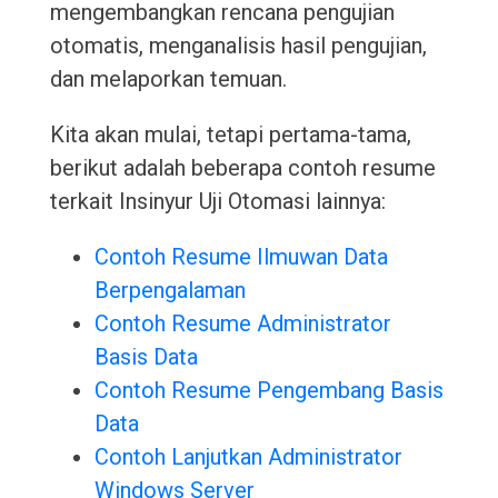
mengembangkan rencana pengujian
otomatis, menganalisis hasil pengujian,
dan melaporkan temuan.
Kita akan mulai, tetapi pertama-tama,
berikut adalah beberapa contoh resume
terkait Insinyur Uji Otomasi lainnya:
Contoh Resume Ilmuwan Data
Berpengalaman
Contoh Resume Administrator
Basis Data
Contoh Resume Pengembang Basis
Data
Contoh Lanjutkan Administrator
Windows Server