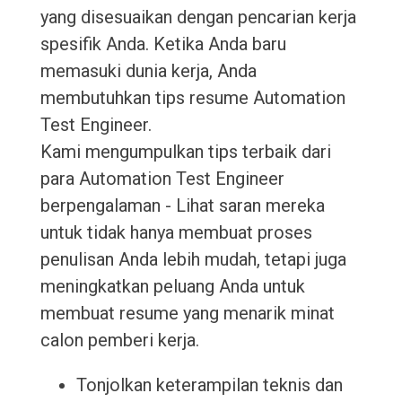
yang disesuaikan dengan pencarian kerja
spesifik Anda. Ketika Anda baru
memasuki dunia kerja, Anda
membutuhkan tips resume Automation
Test Engineer.
Kami mengumpulkan tips terbaik dari
para Automation Test Engineer
berpengalaman - Lihat saran mereka
untuk tidak hanya membuat proses
penulisan Anda lebih mudah, tetapi juga
meningkatkan peluang Anda untuk
membuat resume yang menarik minat
calon pemberi kerja.
Tonjolkan keterampilan teknis dan