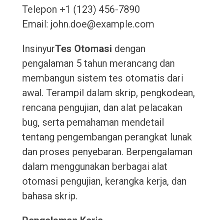
Telepon +1 (123) 456-7890
Email: john.doe@example.com
Insinyur
Tes Otomasi
dengan
pengalaman 5 tahun merancang dan
membangun sistem tes otomatis dari
awal. Terampil dalam skrip, pengkodean,
rencana pengujian, dan alat pelacakan
bug, serta pemahaman mendetail
tentang pengembangan perangkat lunak
dan proses penyebaran. Berpengalaman
dalam menggunakan berbagai alat
otomasi pengujian, kerangka kerja, dan
bahasa skrip.