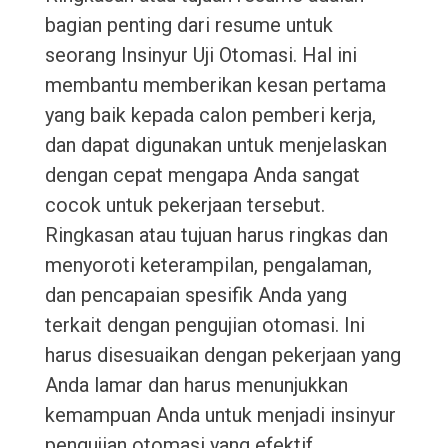
bagian penting dari resume untuk
seorang Insinyur Uji Otomasi. Hal ini
membantu memberikan kesan pertama
yang baik kepada calon pemberi kerja,
dan dapat digunakan untuk menjelaskan
dengan cepat mengapa Anda sangat
cocok untuk pekerjaan tersebut.
Ringkasan atau tujuan harus ringkas dan
menyoroti keterampilan, pengalaman,
dan pencapaian spesifik Anda yang
terkait dengan pengujian otomasi. Ini
harus disesuaikan dengan pekerjaan yang
Anda lamar dan harus menunjukkan
kemampuan Anda untuk menjadi insinyur
pengujian otomasi yang efektif.