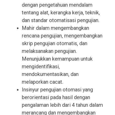
dengan pengetahuan mendalam
tentang alat, kerangka kerja, teknik,
dan standar otomatisasi pengujian.
Mahir dalam mengembangkan
rencana pengujian, mengembangkan
skrip pengujian otomatis, dan
melaksanakan pengujian.
Menunjukkan kemampuan untuk
mengidentifikasi,
mendokumentasikan, dan
melaporkan cacat.
Insinyur pengujian otomasi yang
berorientasi pada hasil dengan
pengalaman lebih dari 4 tahun dalam
merancang dan mengembangkan