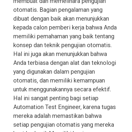
membuat dan memelihara pengujian
otomatis. Bagian pengalaman yang
dibuat dengan baik akan menunjukkan
kepada calon pemberi kerja bahwa Anda
memiliki pemahaman yang baik tentang
konsep dan teknik pengujian otomatis.
Hal ini juga akan menunjukkan bahwa
Anda terbiasa dengan alat dan teknologi
yang digunakan dalam pengujian
otomatis, dan memiliki kemampuan
untuk menggunakannya secara efektif.
Hal ini sangat penting bagi setiap
Automation Test Engineer, karena tugas
mereka adalah memastikan bahwa
setiap pengujian otomatis yang mereka