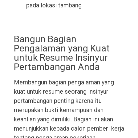
pada lokasi tambang
Bangun Bagian
Pengalaman yang Kuat
untuk Resume Insinyur
Pertambangan Anda
Membangun bagian pengalaman yang
kuat untuk resume seorang insinyur
pertambangan penting karena itu
merupakan bukti kemampuan dan
keahlian yang dimiliki. Bagian ini akan
menunjukkan kepada calon pemberi kerja
tentang pengalaman pekerjaan