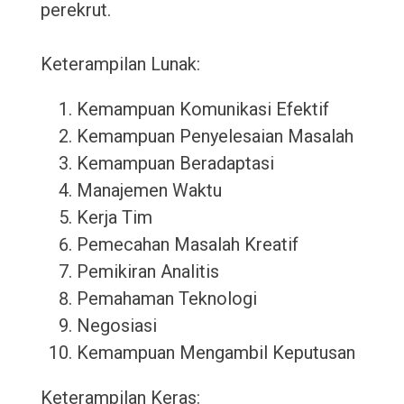
perekrut.
Keterampilan Lunak:
Kemampuan Komunikasi Efektif
Kemampuan Penyelesaian Masalah
Kemampuan Beradaptasi
Manajemen Waktu
Kerja Tim
Pemecahan Masalah Kreatif
Pemikiran Analitis
Pemahaman Teknologi
Negosiasi
Kemampuan Mengambil Keputusan
Keterampilan Keras: