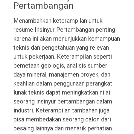
Pertambangan
Menambahkan keterampilan untuk
resume Insinyur Pertambangan penting
karena ini akan menunjukkan kemampuan
teknis dan pengetahuan yang relevan
untuk pekerjaan. Keterampilan seperti
pemetaan geologis, analisis sumber
daya mineral, manajemen proyek, dan
keahlian dalam penggunaan perangkat
lunak teknis dapat meningkatkan nilai
seorang insinyur pertambangan dalam
industri. Keterampilan tambahan juga
bisa membedakan seorang calon dari
pesaing lainnya dan menarik perhatian