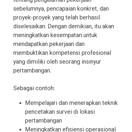
sebelumnya, pencapaian konkret, dan
proyek-proyek yang telah berhasil
diselesaikan. Dengan demikian, itu akan
meningkatkan kesempatan untuk
mendapatkan pekerjaan dan
membuktikan kompetensi profesional
yang dimiliki oleh seorang insinyur
pertambangan.
Sebagai contoh:
Mempelajari dan menerapkan teknik
pencetakan survei di lokasi
pertambangan
Meningkatkan efisiensi operasional