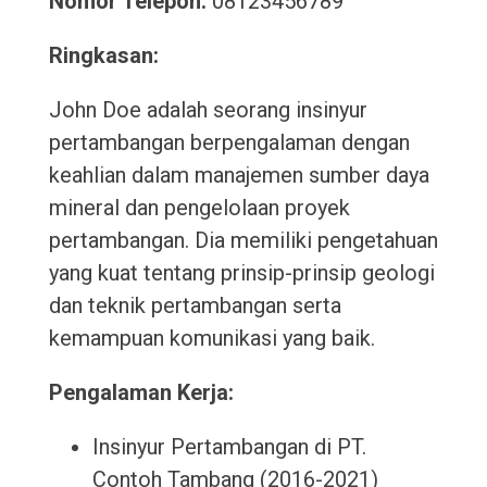
Nomor Telepon:
08123456789
Ringkasan:
John Doe adalah seorang insinyur
pertambangan berpengalaman dengan
keahlian dalam manajemen sumber daya
mineral dan pengelolaan proyek
pertambangan. Dia memiliki pengetahuan
yang kuat tentang prinsip-prinsip geologi
dan teknik pertambangan serta
kemampuan komunikasi yang baik.
Pengalaman Kerja:
Insinyur Pertambangan di PT.
Contoh Tambang (2016-2021)