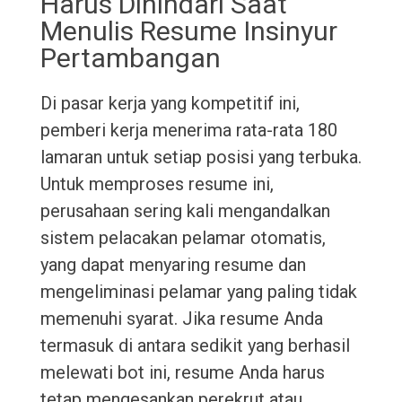
Harus Dihindari Saat
Menulis Resume Insinyur
Pertambangan
Di pasar kerja yang kompetitif ini,
pemberi kerja menerima rata-rata 180
lamaran untuk setiap posisi yang terbuka.
Untuk memproses resume ini,
perusahaan sering kali mengandalkan
sistem pelacakan pelamar otomatis,
yang dapat menyaring resume dan
mengeliminasi pelamar yang paling tidak
memenuhi syarat. Jika resume Anda
termasuk di antara sedikit yang berhasil
melewati bot ini, resume Anda harus
tetap mengesankan perekrut atau