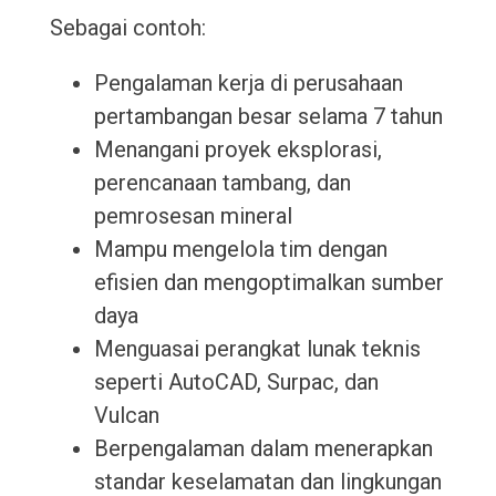
Sebagai contoh:
Pengalaman kerja di perusahaan
pertambangan besar selama 7 tahun
Menangani proyek eksplorasi,
perencanaan tambang, dan
pemrosesan mineral
Mampu mengelola tim dengan
efisien dan mengoptimalkan sumber
daya
Menguasai perangkat lunak teknis
seperti AutoCAD, Surpac, dan
Vulcan
Berpengalaman dalam menerapkan
standar keselamatan dan lingkungan