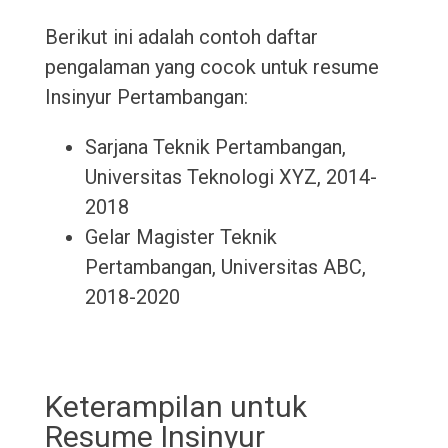
Berikut ini adalah contoh daftar
pengalaman yang cocok untuk resume
Insinyur Pertambangan:
Sarjana Teknik Pertambangan,
Universitas Teknologi XYZ, 2014-
2018
Gelar Magister Teknik
Pertambangan, Universitas ABC,
2018-2020
Keterampilan untuk
Resume Insinyur