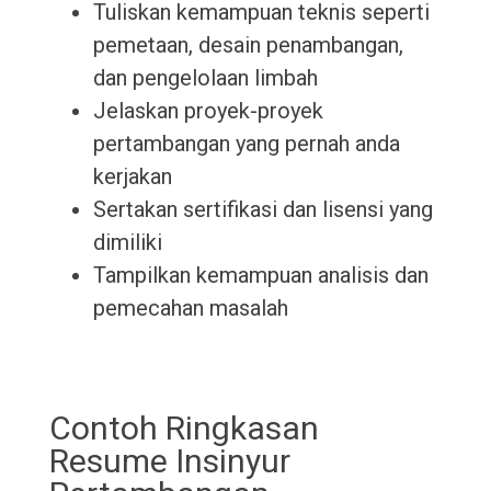
Tuliskan kemampuan teknis seperti
pemetaan, desain penambangan,
dan pengelolaan limbah
Jelaskan proyek-proyek
pertambangan yang pernah anda
kerjakan
Sertakan sertifikasi dan lisensi yang
dimiliki
Tampilkan kemampuan analisis dan
pemecahan masalah
Contoh Ringkasan
Resume Insinyur