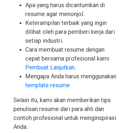
Apa yang harus dicantumkan di
resume agar menonjol.
Keterampilan terbaik yang ingin
dilihat oleh para pemberi kerja dari
setiap industri.
Cara membuat resume dengan
cepat bersama profesional kami
Pembuat Lanjutkan
.
Mengapa Anda harus menggunakan
template resume
Selain itu, kami akan memberikan tips
penulisan resume dari para ahli dan
contoh profesional untuk menginspirasi
Anda.