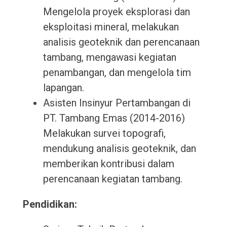
Mengelola proyek eksplorasi dan
eksploitasi mineral, melakukan
analisis geoteknik dan perencanaan
tambang, mengawasi kegiatan
penambangan, dan mengelola tim
lapangan.
Asisten Insinyur Pertambangan di
PT. Tambang Emas (2014-2016)
Melakukan survei topografi,
mendukung analisis geoteknik, dan
memberikan kontribusi dalam
perencanaan kegiatan tambang.
Pendidikan: