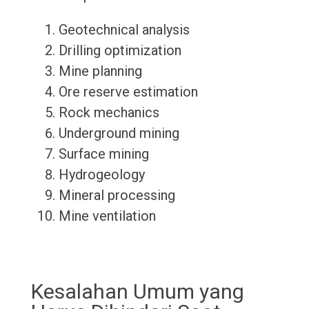
Geotechnical analysis
Drilling optimization
Mine planning
Ore reserve estimation
Rock mechanics
Underground mining
Surface mining
Hydrogeology
Mineral processing
Mine ventilation
Kesalahan Umum yang