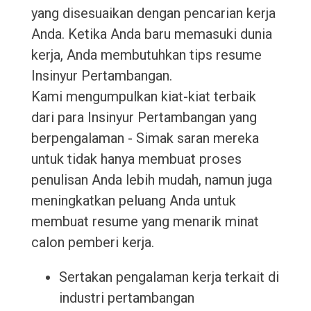
yang disesuaikan dengan pencarian kerja
Anda. Ketika Anda baru memasuki dunia
kerja, Anda membutuhkan tips resume
Insinyur Pertambangan.
Kami mengumpulkan kiat-kiat terbaik
dari para Insinyur Pertambangan yang
berpengalaman - Simak saran mereka
untuk tidak hanya membuat proses
penulisan Anda lebih mudah, namun juga
meningkatkan peluang Anda untuk
membuat resume yang menarik minat
calon pemberi kerja.
Sertakan pengalaman kerja terkait di
industri pertambangan