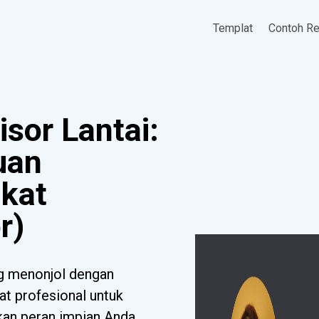
Templat
Contoh R
sor Lantai:
uan
gkat
r)
g menonjol dengan
at profesional untuk
tkan peran impian Anda