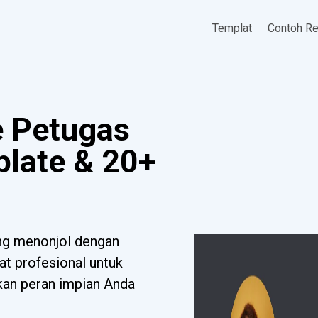
Templat
Contoh R
 Petugas
late & 20+
ng menonjol dengan
at profesional untuk
tkan peran impian Anda