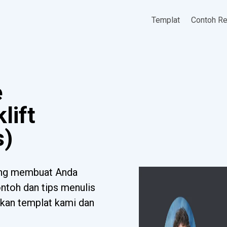
Templat
Contoh R
e
lift
s)
ang membuat Anda
toh dan tips menulis
ikan templat kami dan