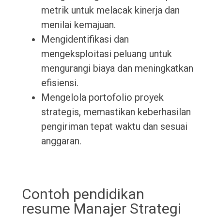
metrik untuk melacak kinerja dan
menilai kemajuan.
Mengidentifikasi dan
mengeksploitasi peluang untuk
mengurangi biaya dan meningkatkan
efisiensi.
Mengelola portofolio proyek
strategis, memastikan keberhasilan
pengiriman tepat waktu dan sesuai
anggaran.
Contoh pendidikan
resume Manajer Strategi