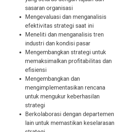
sasaran organisasi
Mengevaluasi dan menganalisis
efektivitas strategi saat ini
Meneliti dan menganalisis tren
industri dan kondisi pasar
Mengembangkan strategi untuk
memaksimalkan profitabilitas dan
efisiensi
Mengembangkan dan
mengimplementasikan rencana
untuk mengukur keberhasilan
strategi
Berkolaborasi dengan departemen
lain untuk memastikan keselarasan
strategi