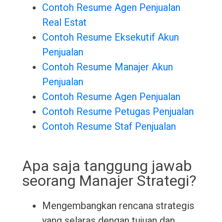
Contoh Resume Agen Penjualan
Real Estat
Contoh Resume Eksekutif Akun
Penjualan
Contoh Resume Manajer Akun
Penjualan
Contoh Resume Agen Penjualan
Contoh Resume Petugas Penjualan
Contoh Resume Staf Penjualan
Apa saja tanggung jawab
seorang Manajer Strategi?
Mengembangkan rencana strategis
yang selaras dengan tujuan dan