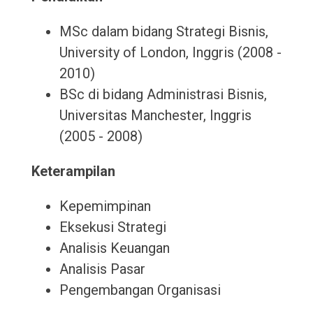
MSc dalam bidang Strategi Bisnis,
University of London, Inggris (2008 -
2010)
BSc di bidang Administrasi Bisnis,
Universitas Manchester, Inggris
(2005 - 2008)
Keterampilan
Kepemimpinan
Eksekusi Strategi
Analisis Keuangan
Analisis Pasar
Pengembangan Organisasi