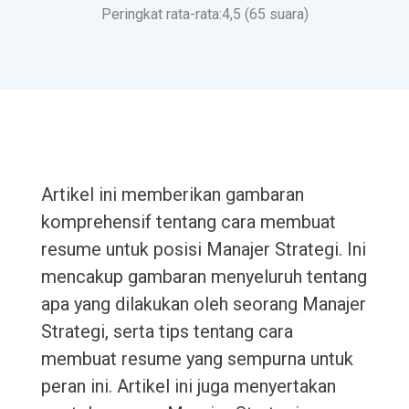
Peringkat rata-rata:4,5 (65 suara)
Artikel ini memberikan gambaran
komprehensif tentang cara membuat
resume untuk posisi Manajer Strategi. Ini
mencakup gambaran menyeluruh tentang
apa yang dilakukan oleh seorang Manajer
Strategi, serta tips tentang cara
membuat resume yang sempurna untuk
peran ini. Artikel ini juga menyertakan