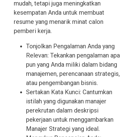
mudah, tetapi juga meningkatkan
kesempatan Anda untuk membuat
resume yang menarik minat calon
pemberi kerja.
Tonjolkan Pengalaman Anda yang
Relevan: Tekankan pengalaman apa
pun yang Anda miliki dalam bidang
manajemen, perencanaan strategis,
atau pengembangan bisnis.
Sertakan Kata Kunci: Cantumkan
istilah yang digunakan manajer
perekrutan dalam deskripsi
pekerjaan untuk menggambarkan
Manajer Strategi yang ideal.