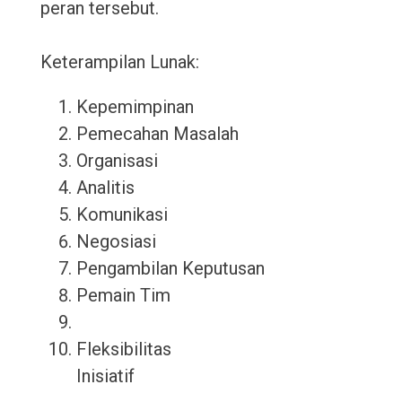
peran tersebut.
Keterampilan Lunak:
Kepemimpinan
Pemecahan Masalah
Organisasi
Analitis
Komunikasi
Negosiasi
Pengambilan Keputusan
Pemain Tim
Fleksibilitas
Inisiatif