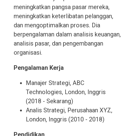
meningkatkan pangsa pasar mereka,
meningkatkan keterlibatan pelanggan,
dan mengoptimalkan proses. Dia
berpengalaman dalam analisis keuangan,
analisis pasar, dan pengembangan
organisasi.
Pengalaman Kerja
Manajer Strategi, ABC
Technologies, London, Inggris
(2018 - Sekarang)
Analis Strategi, Perusahaan XYZ,
London, Inggris (2010 - 2018)
Pendidikan