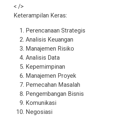
< />
Keterampilan Keras:
Perencanaan Strategis
Analisis Keuangan
Manajemen Risiko
Analisis Data
Kepemimpinan
Manajemen Proyek
Pemecahan Masalah
Pengembangan Bisnis
Komunikasi
Negosiasi