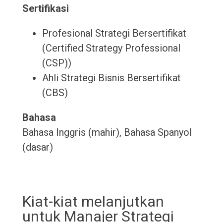
Sertifikasi
Profesional Strategi Bersertifikat
(Certified Strategy Professional
(CSP))
Ahli Strategi Bisnis Bersertifikat
(CBS)
Bahasa
Bahasa Inggris (mahir), Bahasa Spanyol
(dasar)
Kiat-kiat melanjutkan
untuk Manajer Strategi