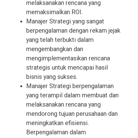
melaksanakan rencana yang
memaksimalkan ROI.
Manajer Strategi yang sangat
berpengalaman dengan rekam jejak
yang telah terbukti dalam
mengembangkan dan
mengimplementasikan rencana
strategis untuk mencapai hasil
bisnis yang sukses.
Manajer Strategi berpengalaman
yang terampil dalam membuat dan
melaksanakan rencana yang
mendorong tujuan perusahaan dan
meningkatkan efisiensi.
Berpengalaman dalam