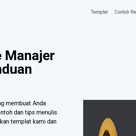
Templat
Contoh R
 Manajer
nduan
ang membuat Anda
toh dan tips menulis
ikan templat kami dan