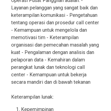
Operasi Pusat Panggilan adalah: -
Layanan pelanggan yang sangat baik dan
keterampilan komunikasi - Pengetahuan
tentang operasi dan prosedur call center
- Kemampuan untuk mengelola dan
memotivasi tim - Keterampilan
organisasi dan pemecahan masalah yang
kuat - Pengalaman dengan analisis dan
pelaporan data - Kemahiran dalam
perangkat lunak dan teknologi call
center - Kemampuan untuk bekerja
secara mandiri dan di bawah tekanan
Keterampilan lunak:
Kepemimpinan