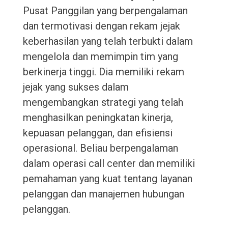
Pusat Panggilan yang berpengalaman
dan termotivasi dengan rekam jejak
keberhasilan yang telah terbukti dalam
mengelola dan memimpin tim yang
berkinerja tinggi. Dia memiliki rekam
jejak yang sukses dalam
mengembangkan strategi yang telah
menghasilkan peningkatan kinerja,
kepuasan pelanggan, dan efisiensi
operasional. Beliau berpengalaman
dalam operasi call center dan memiliki
pemahaman yang kuat tentang layanan
pelanggan dan manajemen hubungan
pelanggan.