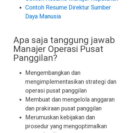
Contoh Resume Direktur Sumber
Daya Manusia
Apa saja tanggung jawab
Manajer Operasi Pusat
Panggilan?
Mengembangkan dan
mengimplementasikan strategi dan
operasi pusat panggilan
Membuat dan mengelola anggaran
dan prakiraan pusat panggilan
Merumuskan kebijakan dan
prosedur yang mengoptimalkan