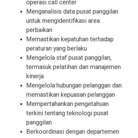
operasi call center
Menganalisis data pusat panggilan
untuk mengidentifikasi area
perbaikan
Memastikan kepatuhan terhadap
peraturan yang berlaku
Mengelola staf pusat panggilan,
termasuk pelatihan dan manajemen
kinerja
Mengelola hubungan pelanggan dan
memastikan kepuasan pelanggan
Mempertahankan pengetahuan
terkini tentang teknologi pusat
panggilan
Berkoordinasi dengan departemen