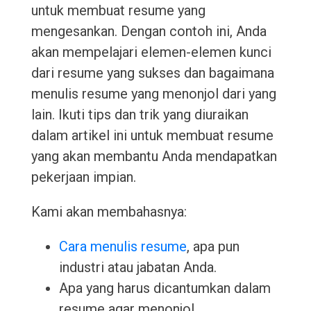
untuk membuat resume yang
mengesankan. Dengan contoh ini, Anda
akan mempelajari elemen-elemen kunci
dari resume yang sukses dan bagaimana
menulis resume yang menonjol dari yang
lain. Ikuti tips dan trik yang diuraikan
dalam artikel ini untuk membuat resume
yang akan membantu Anda mendapatkan
pekerjaan impian.
Kami akan membahasnya:
Cara menulis resume
, apa pun
industri atau jabatan Anda.
Apa yang harus dicantumkan dalam
resume agar menonjol.