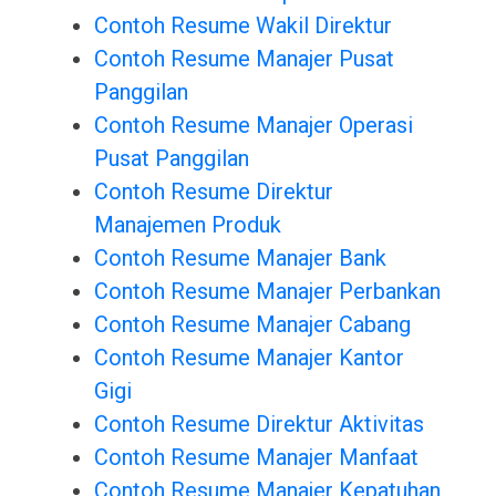
Contoh Resume Wakil Direktur
Contoh Resume Manajer Pusat
Panggilan
Contoh Resume Manajer Operasi
Pusat Panggilan
Contoh Resume Direktur
Manajemen Produk
Contoh Resume Manajer Bank
Contoh Resume Manajer Perbankan
Contoh Resume Manajer Cabang
Contoh Resume Manajer Kantor
Gigi
Contoh Resume Direktur Aktivitas
Contoh Resume Manajer Manfaat
Contoh Resume Manajer Kepatuhan