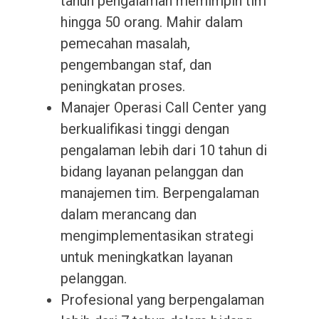
tahun pengalaman memimpin tim
hingga 50 orang. Mahir dalam
pemecahan masalah,
pengembangan staf, dan
peningkatan proses.
Manajer Operasi Call Center yang
berkualifikasi tinggi dengan
pengalaman lebih dari 10 tahun di
bidang layanan pelanggan dan
manajemen tim. Berpengalaman
dalam merancang dan
mengimplementasikan strategi
untuk meningkatkan layanan
pelanggan.
Profesional yang berpengalaman