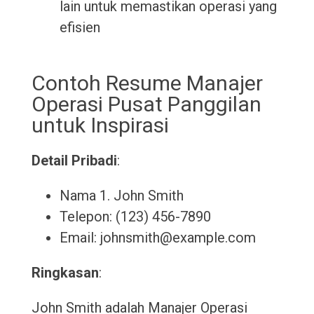
lain untuk memastikan operasi yang
efisien
Contoh Resume Manajer
Operasi Pusat Panggilan
untuk Inspirasi
Detail Pribadi
:
Nama 1. John Smith
Telepon: (123) 456-7890
Email: johnsmith@example.com
Ringkasan
:
John Smith adalah Manajer Operasi