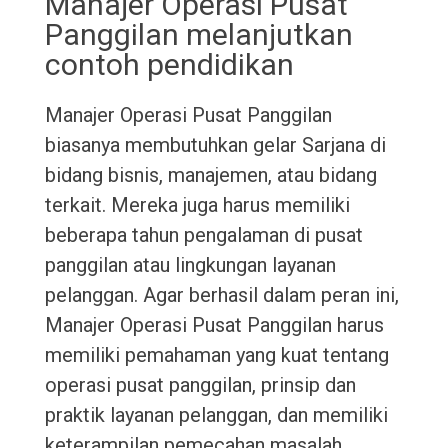
Manajer Operasi Pusat
Panggilan melanjutkan
contoh pendidikan
Manajer Operasi Pusat Panggilan
biasanya membutuhkan gelar Sarjana di
bidang bisnis, manajemen, atau bidang
terkait. Mereka juga harus memiliki
beberapa tahun pengalaman di pusat
panggilan atau lingkungan layanan
pelanggan. Agar berhasil dalam peran ini,
Manajer Operasi Pusat Panggilan harus
memiliki pemahaman yang kuat tentang
operasi pusat panggilan, prinsip dan
praktik layanan pelanggan, dan memiliki
keterampilan pemecahan masalah,