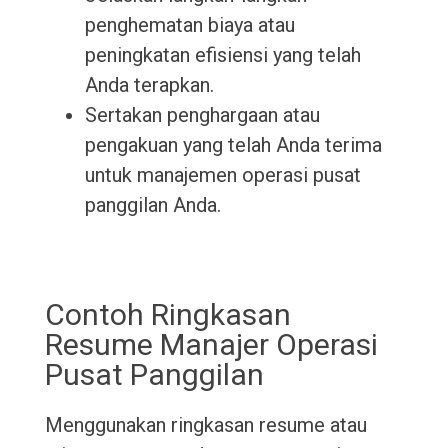
penghematan biaya atau
peningkatan efisiensi yang telah
Anda terapkan.
Sertakan penghargaan atau
pengakuan yang telah Anda terima
untuk manajemen operasi pusat
panggilan Anda.
Contoh Ringkasan
Resume Manajer Operasi
Pusat Panggilan
Menggunakan ringkasan resume atau