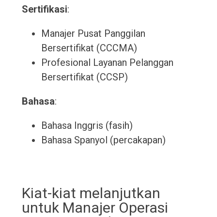
Sertifikasi
:
Manajer Pusat Panggilan
Bersertifikat (CCCMA)
Profesional Layanan Pelanggan
Bersertifikat (CCSP)
Bahasa
:
Bahasa Inggris (fasih)
Bahasa Spanyol (percakapan)
Kiat-kiat melanjutkan
untuk Manajer Operasi