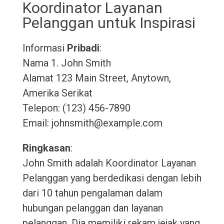
Koordinator Layanan
Pelanggan untuk Inspirasi
Informasi
Pribadi
:
Nama 1. John Smith
Alamat 123 Main Street, Anytown,
Amerika Serikat
Telepon: (123) 456-7890
Email: johnsmith@example.com
Ringkasan
:
John Smith adalah Koordinator Layanan
Pelanggan yang berdedikasi dengan lebih
dari 10 tahun pengalaman dalam
hubungan pelanggan dan layanan
pelanggan. Dia memiliki rekam jejak yang