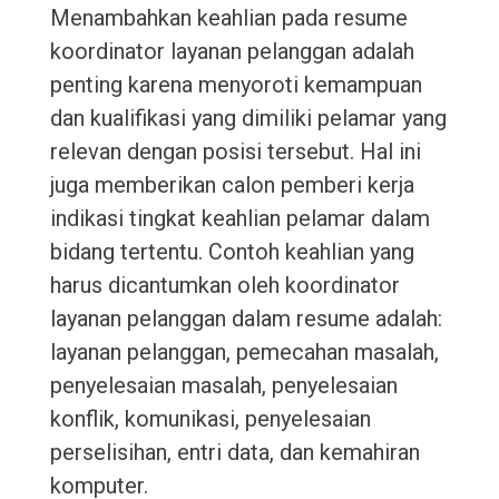
Menambahkan keahlian pada resume
koordinator layanan pelanggan adalah
penting karena menyoroti kemampuan
dan kualifikasi yang dimiliki pelamar yang
relevan dengan posisi tersebut. Hal ini
juga memberikan calon pemberi kerja
indikasi tingkat keahlian pelamar dalam
bidang tertentu. Contoh keahlian yang
harus dicantumkan oleh koordinator
layanan pelanggan dalam resume adalah:
layanan pelanggan, pemecahan masalah,
penyelesaian masalah, penyelesaian
konflik, komunikasi, penyelesaian
perselisihan, entri data, dan kemahiran
komputer.