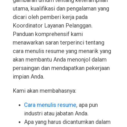
gambaran umum tentang keterampilan
utama, kualifikasi dan pengalaman yang
dicari oleh pemberi kerja pada
Koordinator Layanan Pelanggan.
Panduan komprehensif kami
menawarkan saran terperinci tentang
cara menulis resume yang menarik yang
akan membantu Anda menonjol dalam
persaingan dan mendapatkan pekerjaan
impian Anda.
Kami akan membahasnya:
Cara menulis resume
, apa pun
industri atau jabatan Anda.
Apa yang harus dicantumkan dalam