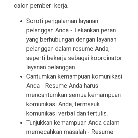
calon pemberi kerja.
Soroti pengalaman layanan
pelanggan Anda - Tekankan peran
yang berhubungan dengan layanan
pelanggan dalam resume Anda,
seperti bekerja sebagai koordinator
layanan pelanggan.
Cantumkan kemampuan komunikasi
Anda - Resume Anda harus
mencantumkan semua kemampuan
komunikasi Anda, termasuk
komunikasi verbal dan tertulis.
Tunjukkan kemampuan Anda dalam
memecahkan masalah - Resume