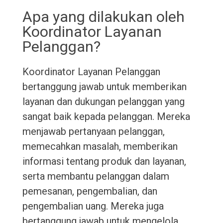
Apa yang dilakukan oleh
Koordinator Layanan
Pelanggan?
Koordinator Layanan Pelanggan
bertanggung jawab untuk memberikan
layanan dan dukungan pelanggan yang
sangat baik kepada pelanggan. Mereka
menjawab pertanyaan pelanggan,
memecahkan masalah, memberikan
informasi tentang produk dan layanan,
serta membantu pelanggan dalam
pemesanan, pengembalian, dan
pengembalian uang. Mereka juga
bertanggung jawab untuk mengelola