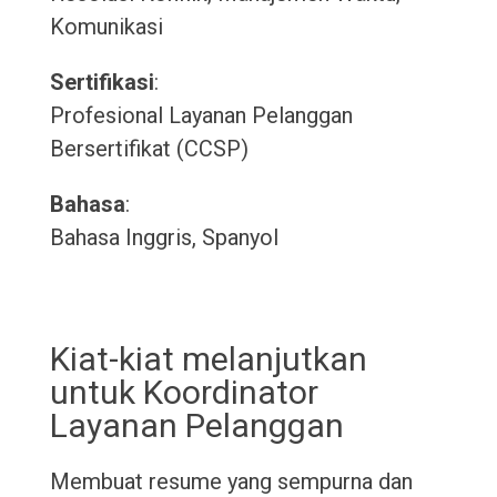
Komunikasi
Sertifikasi
:
Profesional Layanan Pelanggan
Bersertifikat (CCSP)
Bahasa
:
Bahasa Inggris, Spanyol
Kiat-kiat melanjutkan
untuk Koordinator
Layanan Pelanggan
Membuat resume yang sempurna dan