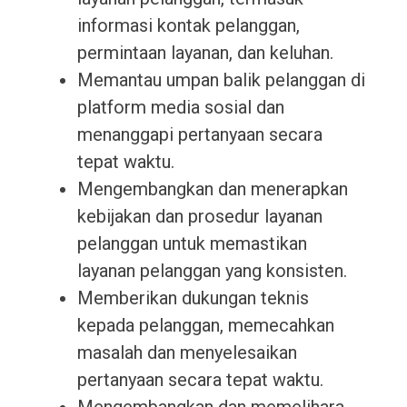
informasi kontak pelanggan,
permintaan layanan, dan keluhan.
Memantau umpan balik pelanggan di
platform media sosial dan
menanggapi pertanyaan secara
tepat waktu.
Mengembangkan dan menerapkan
kebijakan dan prosedur layanan
pelanggan untuk memastikan
layanan pelanggan yang konsisten.
Memberikan dukungan teknis
kepada pelanggan, memecahkan
masalah dan menyelesaikan
pertanyaan secara tepat waktu.