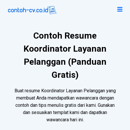
Contoh Resume
Koordinator Layanan
Pelanggan (Panduan
Gratis)
Buat resume Koordinator Layanan Pelanggan yang
membuat Anda mendapatkan wawancara dengan
contoh dan tips menulis gratis dari kami. Gunakan
dan sesuaikan templat kami dan dapatkan
wawancara hari ini.