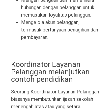
Mengembangkan dan memelihara
hubungan dengan pelanggan untuk
memastikan loyalitas pelanggan.
Mengelola akun pelanggan,
termasuk pertanyaan penagihan dan
pembayaran.
Koordinator Layanan
Pelanggan melanjutkan
contoh pendidikan
Seorang Koordinator Layanan Pelanggan
biasanya membutuhkan ijazah sekolah
menengah atas atau yang setara.