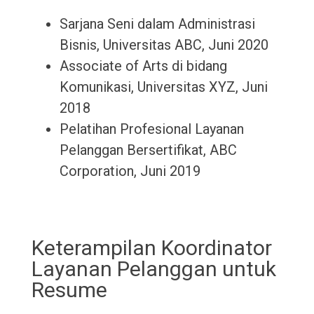
Sarjana Seni dalam Administrasi
Bisnis, Universitas ABC, Juni 2020
Associate of Arts di bidang
Komunikasi, Universitas XYZ, Juni
2018
Pelatihan Profesional Layanan
Pelanggan Bersertifikat, ABC
Corporation, Juni 2019
Keterampilan Koordinator
Layanan Pelanggan untuk
Resume