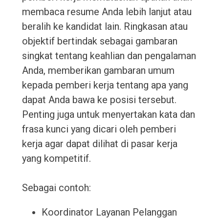
membaca resume Anda lebih lanjut atau
beralih ke kandidat lain. Ringkasan atau
objektif bertindak sebagai gambaran
singkat tentang keahlian dan pengalaman
Anda, memberikan gambaran umum
kepada pemberi kerja tentang apa yang
dapat Anda bawa ke posisi tersebut.
Penting juga untuk menyertakan kata dan
frasa kunci yang dicari oleh pemberi
kerja agar dapat dilihat di pasar kerja
yang kompetitif.
Sebagai contoh:
Koordinator Layanan Pelanggan