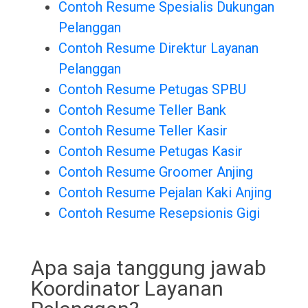
Contoh Resume Spesialis Dukungan
Pelanggan
Contoh Resume Direktur Layanan
Pelanggan
Contoh Resume Petugas SPBU
Contoh Resume Teller Bank
Contoh Resume Teller Kasir
Contoh Resume Petugas Kasir
Contoh Resume Groomer Anjing
Contoh Resume Pejalan Kaki Anjing
Contoh Resume Resepsionis Gigi
Apa saja tanggung jawab
Koordinator Layanan