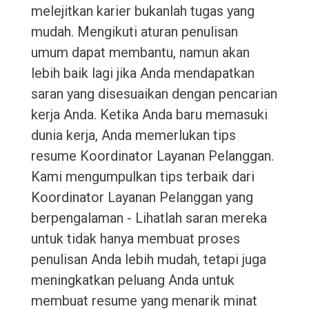
melejitkan karier bukanlah tugas yang
mudah. Mengikuti aturan penulisan
umum dapat membantu, namun akan
lebih baik lagi jika Anda mendapatkan
saran yang disesuaikan dengan pencarian
kerja Anda. Ketika Anda baru memasuki
dunia kerja, Anda memerlukan tips
resume Koordinator Layanan Pelanggan.
Kami mengumpulkan tips terbaik dari
Koordinator Layanan Pelanggan yang
berpengalaman - Lihatlah saran mereka
untuk tidak hanya membuat proses
penulisan Anda lebih mudah, tetapi juga
meningkatkan peluang Anda untuk
membuat resume yang menarik minat