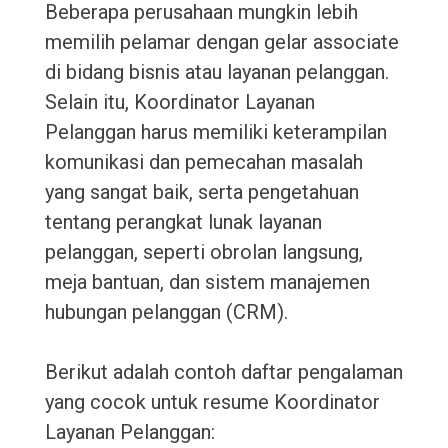
Beberapa perusahaan mungkin lebih
memilih pelamar dengan gelar associate
di bidang bisnis atau layanan pelanggan.
Selain itu, Koordinator Layanan
Pelanggan harus memiliki keterampilan
komunikasi dan pemecahan masalah
yang sangat baik, serta pengetahuan
tentang perangkat lunak layanan
pelanggan, seperti obrolan langsung,
meja bantuan, dan sistem manajemen
hubungan pelanggan (CRM).
Berikut adalah contoh daftar pengalaman
yang cocok untuk resume Koordinator
Layanan Pelanggan: