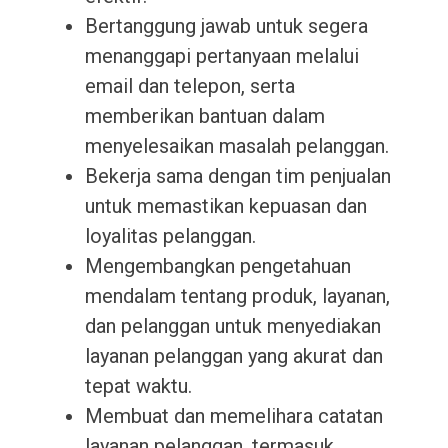
Bertanggung jawab untuk segera
menanggapi pertanyaan melalui
email dan telepon, serta
memberikan bantuan dalam
menyelesaikan masalah pelanggan.
Bekerja sama dengan tim penjualan
untuk memastikan kepuasan dan
loyalitas pelanggan.
Mengembangkan pengetahuan
mendalam tentang produk, layanan,
dan pelanggan untuk menyediakan
layanan pelanggan yang akurat dan
tepat waktu.
Membuat dan memelihara catatan
layanan pelanggan, termasuk