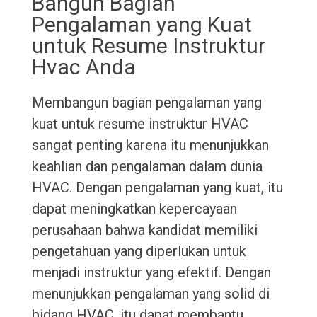
Bangun Bagian
Pengalaman yang Kuat
untuk Resume Instruktur
Hvac Anda
Membangun bagian pengalaman yang
kuat untuk resume instruktur HVAC
sangat penting karena itu menunjukkan
keahlian dan pengalaman dalam dunia
HVAC. Dengan pengalaman yang kuat, itu
dapat meningkatkan kepercayaan
perusahaan bahwa kandidat memiliki
pengetahuan yang diperlukan untuk
menjadi instruktur yang efektif. Dengan
menunjukkan pengalaman yang solid di
bidang HVAC, itu dapat membantu