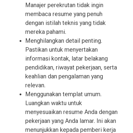
Manajer perekrutan tidak ingin
membaca resume yang penuh
dengan istilah teknis yang tidak
mereka pahami.
Menghilangkan detail penting.
Pastikan untuk menyertakan
informasi kontak, latar belakang
pendidikan, riwayat pekerjaan, serta
keahlian dan pengalaman yang
relevan.
Menggunakan templat umum.
Luangkan waktu untuk
menyesuaikan resume Anda dengan
pekerjaan yang Anda lamar. Ini akan
menunjukkan kepada pemberi kerja