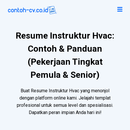
Resume Instruktur Hvac:
Contoh & Panduan
(Pekerjaan Tingkat
Pemula & Senior)
Buat Resume Instruktur Hvac yang menonjol
dengan platform online kami. Jelajahi templat
profesional untuk semua level dan spesialisasi.
Dapatkan peran impian Anda hari ini!