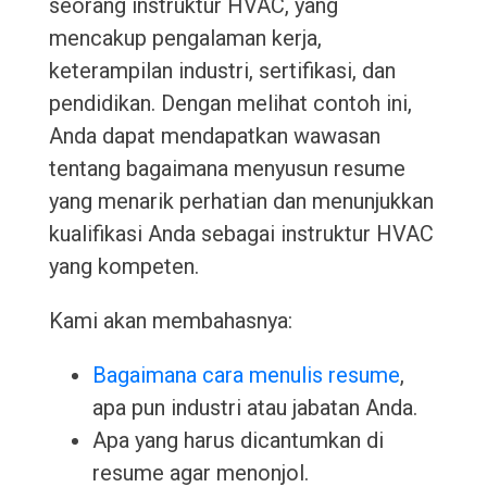
seorang instruktur HVAC, yang
mencakup pengalaman kerja,
keterampilan industri, sertifikasi, dan
pendidikan. Dengan melihat contoh ini,
Anda dapat mendapatkan wawasan
tentang bagaimana menyusun resume
yang menarik perhatian dan menunjukkan
kualifikasi Anda sebagai instruktur HVAC
yang kompeten.
Kami akan membahasnya:
Bagaimana cara menulis resume
,
apa pun industri atau jabatan Anda.
Apa yang harus dicantumkan di
resume agar menonjol.