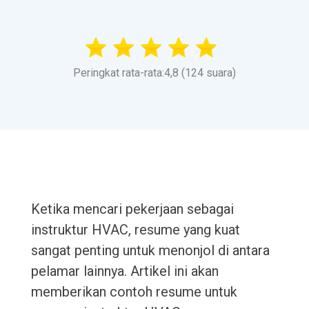
Peringkat rata-rata:4,8 (124 suara)
Ketika mencari pekerjaan sebagai
instruktur HVAC, resume yang kuat
sangat penting untuk menonjol di antara
pelamar lainnya. Artikel ini akan
memberikan contoh resume untuk