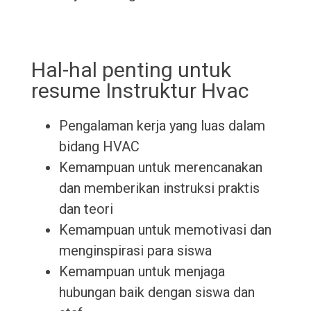
Hal-hal penting untuk
resume Instruktur Hvac
Pengalaman kerja yang luas dalam
bidang HVAC
Kemampuan untuk merencanakan
dan memberikan instruksi praktis
dan teori
Kemampuan untuk memotivasi dan
menginspirasi para siswa
Kemampuan untuk menjaga
hubungan baik dengan siswa dan