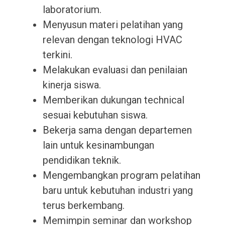
laboratorium.
Menyusun materi pelatihan yang
relevan dengan teknologi HVAC
terkini.
Melakukan evaluasi dan penilaian
kinerja siswa.
Memberikan dukungan technical
sesuai kebutuhan siswa.
Bekerja sama dengan departemen
lain untuk kesinambungan
pendidikan teknik.
Mengembangkan program pelatihan
baru untuk kebutuhan industri yang
terus berkembang.
Memimpin seminar dan workshop