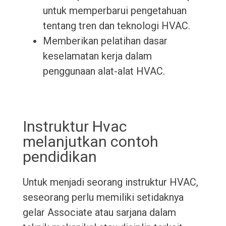
untuk memperbarui pengetahuan
tentang tren dan teknologi HVAC.
Memberikan pelatihan dasar
keselamatan kerja dalam
penggunaan alat-alat HVAC.
Instruktur Hvac
melanjutkan contoh
pendidikan
Untuk menjadi seorang instruktur HVAC,
seseorang perlu memiliki setidaknya
gelar Associate atau sarjana dalam