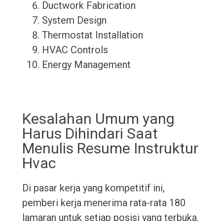
Ductwork Fabrication
System Design
Thermostat Installation
HVAC Controls
Energy Management
Kesalahan Umum yang
Harus Dihindari Saat
Menulis Resume Instruktur
Hvac
Di pasar kerja yang kompetitif ini,
pemberi kerja menerima rata-rata 180
lamaran untuk setiap posisi yang terbuka.