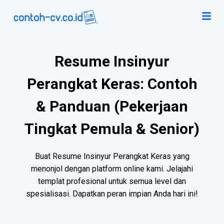
Resume Insinyur
Perangkat Keras: Contoh
& Panduan (Pekerjaan
Tingkat Pemula & Senior)
Buat Resume Insinyur Perangkat Keras yang
menonjol dengan platform online kami. Jelajahi
templat profesional untuk semua level dan
spesialisasi. Dapatkan peran impian Anda hari ini!