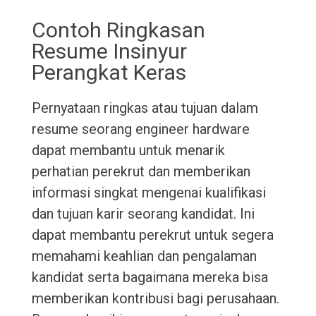
Contoh Ringkasan
Resume Insinyur
Perangkat Keras
Pernyataan ringkas atau tujuan dalam
resume seorang engineer hardware
dapat membantu untuk menarik
perhatian perekrut dan memberikan
informasi singkat mengenai kualifikasi
dan tujuan karir seorang kandidat. Ini
dapat membantu perekrut untuk segera
memahami keahlian dan pengalaman
kandidat serta bagaimana mereka bisa
memberikan kontribusi bagi perusahaan.