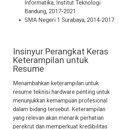
Informatika, Institut Teknologi
Bandung, 2017-2021
SMA Negeri 1 Surabaya, 2014-2017
Insinyur Perangkat Keras
Keterampilan untuk
Resume
Menambahkan keterampilan untuk
resume teknisi hardware penting untuk
menunjukkan kemampuan profesional
dalam bidang tersebut. Keterampilan
yang relevan akan menarik perhatian
perekrut dan memperkuat kredibilitas