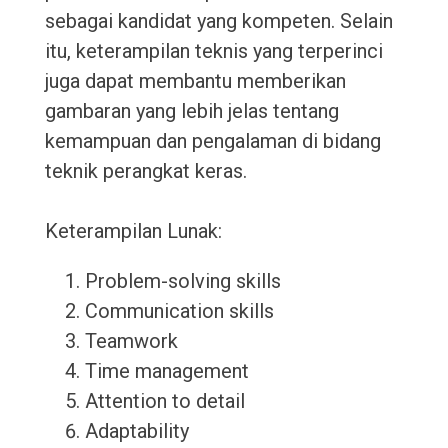
sebagai kandidat yang kompeten. Selain
itu, keterampilan teknis yang terperinci
juga dapat membantu memberikan
gambaran yang lebih jelas tentang
kemampuan dan pengalaman di bidang
teknik perangkat keras.
Keterampilan Lunak:
Problem-solving skills
Communication skills
Teamwork
Time management
Attention to detail
Adaptability