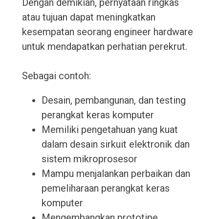
Dengan demikian, pernyataan ringkas
atau tujuan dapat meningkatkan
kesempatan seorang engineer hardware
untuk mendapatkan perhatian perekrut.
Sebagai contoh:
Desain, pembangunan, dan testing
perangkat keras komputer
Memiliki pengetahuan yang kuat
dalam desain sirkuit elektronik dan
sistem mikroprosesor
Mampu menjalankan perbaikan dan
pemeliharaan perangkat keras
komputer
Mengembangkan prototipe