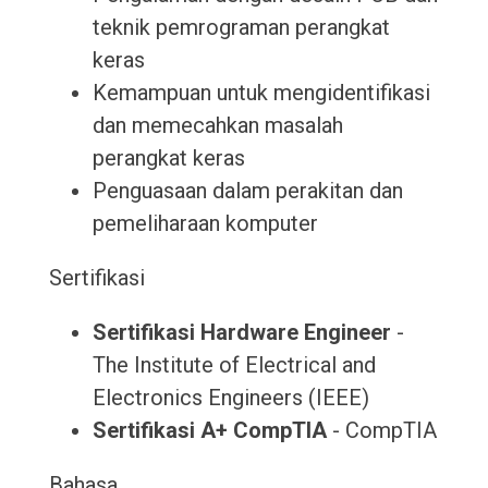
teknik pemrograman perangkat
keras
Kemampuan untuk mengidentifikasi
dan memecahkan masalah
perangkat keras
Penguasaan dalam perakitan dan
pemeliharaan komputer
Sertifikasi
Sertifikasi Hardware Engineer
-
The Institute of Electrical and
Electronics Engineers (IEEE)
Sertifikasi A+ CompTIA
- CompTIA
Bahasa