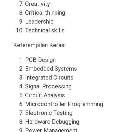
Creativity
Critical thinking
Leadership
Technical skills
Keterampilan Keras:
PCB Design
Embedded Systems
Integrated Circuits
Signal Processing
Circuit Analysis
Microcontroller Programming
Electronic Testing
Hardware Debugging
Power Management