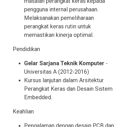
masalah perangkat keras kepada
pengguna internal perusahaan.
Melaksanakan pemeliharaan
perangkat keras rutin untuk
memastikan kinerja optimal.
Pendidikan
Gelar Sarjana Teknik Komputer
-
Universitas A (2012-2016)
Kursus lanjutan dalam Arsitektur
Perangkat Keras dan Desain Sistem
Embedded.
Keahlian
Pengalaman dengan desain PCB dan