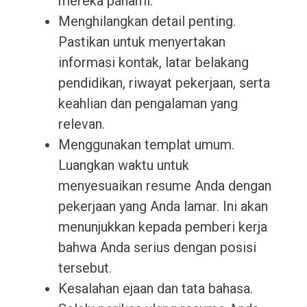
mereka pahami.
Menghilangkan detail penting.
Pastikan untuk menyertakan
informasi kontak, latar belakang
pendidikan, riwayat pekerjaan, serta
keahlian dan pengalaman yang
relevan.
Menggunakan templat umum.
Luangkan waktu untuk
menyesuaikan resume Anda dengan
pekerjaan yang Anda lamar. Ini akan
menunjukkan kepada pemberi kerja
bahwa Anda serius dengan posisi
tersebut.
Kesalahan ejaan dan tata bahasa.