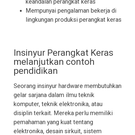
keandalan perangkat keras
Mempunyai pengalaman bekerja di
lingkungan produksi perangkat keras
Insinyur Perangkat Keras
melanjutkan contoh
pendidikan
Seorang insinyur hardware membutuhkan
gelar sarjana dalam ilmu teknik
komputer, teknik elektronika, atau
disiplin terkait. Mereka perlu memiliki
pemahaman yang kuat tentang
elektronika, desain sirkuit, sistem