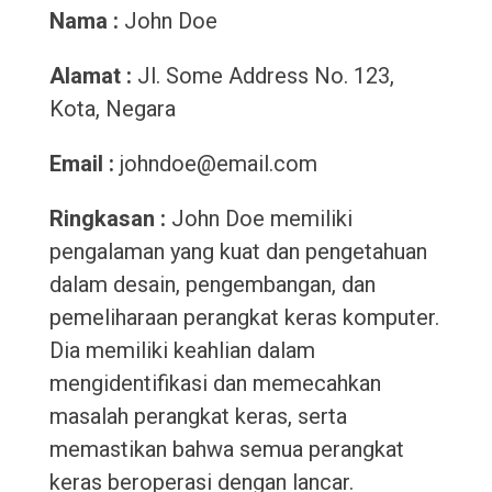
Nama :
John Doe
Alamat :
Jl. Some Address No. 123,
Kota, Negara
Email :
johndoe@email.com
Ringkasan :
John Doe memiliki
pengalaman yang kuat dan pengetahuan
dalam desain, pengembangan, dan
pemeliharaan perangkat keras komputer.
Dia memiliki keahlian dalam
mengidentifikasi dan memecahkan
masalah perangkat keras, serta
memastikan bahwa semua perangkat
keras beroperasi dengan lancar.