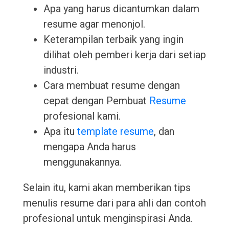
Apa yang harus dicantumkan dalam
resume agar menonjol.
Keterampilan terbaik yang ingin
dilihat oleh pemberi kerja dari setiap
industri.
Cara membuat resume dengan
cepat dengan Pembuat
Resume
profesional kami.
Apa itu
template resume
, dan
mengapa Anda harus
menggunakannya.
Selain itu, kami akan memberikan tips
menulis resume dari para ahli dan contoh
profesional untuk menginspirasi Anda.