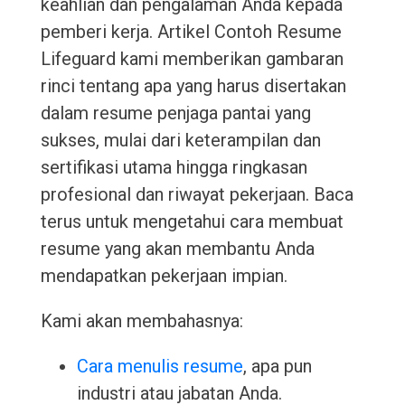
keahlian dan pengalaman Anda kepada
pemberi kerja. Artikel Contoh Resume
Lifeguard kami memberikan gambaran
rinci tentang apa yang harus disertakan
dalam resume penjaga pantai yang
sukses, mulai dari keterampilan dan
sertifikasi utama hingga ringkasan
profesional dan riwayat pekerjaan. Baca
terus untuk mengetahui cara membuat
resume yang akan membantu Anda
mendapatkan pekerjaan impian.
Kami akan membahasnya:
Cara menulis resume
, apa pun
industri atau jabatan Anda.