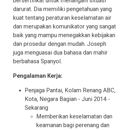
bersertifikat untuk menangani situasi
darurat. Dia memiliki pengetahuan yang
kuat tentang peraturan keselamatan air
dan merupakan komunikator yang sangat
baik yang mampu menegakkan kebijakan
dan prosedur dengan mudah. Joseph
juga menguasai dua bahasa dan mahir
berbahasa Spanyol.
Pengalaman Kerja:
Penjaga Pantai, Kolam Renang ABC,
Kota, Negara Bagian - Juni 2014 -
Sekarang
Memberikan keselamatan dan
keamanan bagi perenang dan