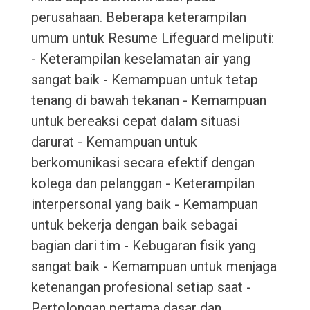
perusahaan. Beberapa keterampilan
umum untuk Resume Lifeguard meliputi:
- Keterampilan keselamatan air yang
sangat baik - Kemampuan untuk tetap
tenang di bawah tekanan - Kemampuan
untuk bereaksi cepat dalam situasi
darurat - Kemampuan untuk
berkomunikasi secara efektif dengan
kolega dan pelanggan - Keterampilan
interpersonal yang baik - Kemampuan
untuk bekerja dengan baik sebagai
bagian dari tim - Kebugaran fisik yang
sangat baik - Kemampuan untuk menjaga
ketenangan profesional setiap saat -
Pertolongan pertama dasar dan