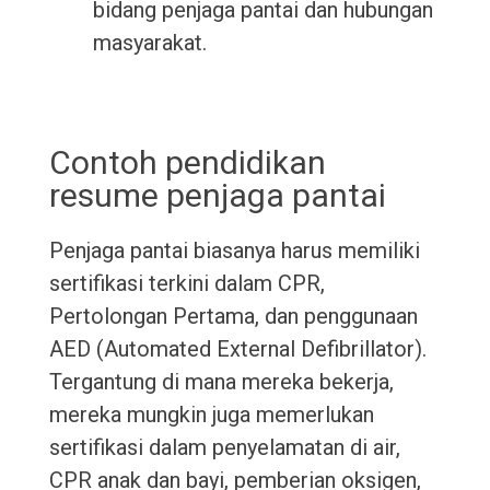
bidang penjaga pantai dan hubungan
masyarakat.
Contoh pendidikan
resume penjaga pantai
Penjaga pantai biasanya harus memiliki
sertifikasi terkini dalam CPR,
Pertolongan Pertama, dan penggunaan
AED (Automated External Defibrillator).
Tergantung di mana mereka bekerja,
mereka mungkin juga memerlukan
sertifikasi dalam penyelamatan di air,
CPR anak dan bayi, pemberian oksigen,