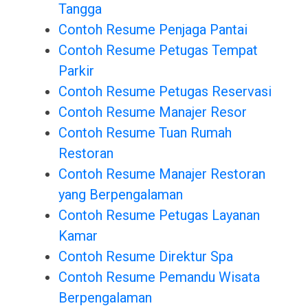
Tangga
Contoh Resume Penjaga Pantai
Contoh Resume Petugas Tempat
Parkir
Contoh Resume Petugas Reservasi
Contoh Resume Manajer Resor
Contoh Resume Tuan Rumah
Restoran
Contoh Resume Manajer Restoran
yang Berpengalaman
Contoh Resume Petugas Layanan
Kamar
Contoh Resume Direktur Spa
Contoh Resume Pemandu Wisata
Berpengalaman