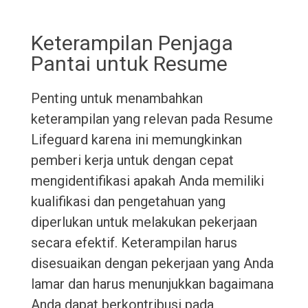
Keterampilan Penjaga
Pantai untuk Resume
Penting untuk menambahkan
keterampilan yang relevan pada Resume
Lifeguard karena ini memungkinkan
pemberi kerja untuk dengan cepat
mengidentifikasi apakah Anda memiliki
kualifikasi dan pengetahuan yang
diperlukan untuk melakukan pekerjaan
secara efektif. Keterampilan harus
disesuaikan dengan pekerjaan yang Anda
lamar dan harus menunjukkan bagaimana
Anda dapat berkontribusi pada