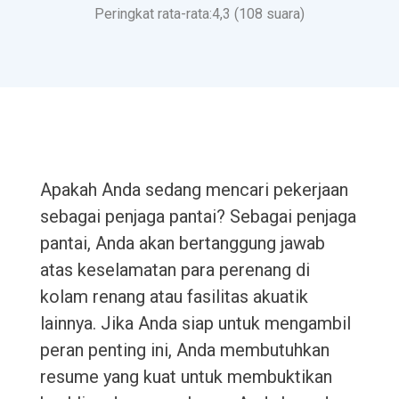
Peringkat rata-rata:4,3 (108 suara)
Apakah Anda sedang mencari pekerjaan
sebagai penjaga pantai? Sebagai penjaga
pantai, Anda akan bertanggung jawab
atas keselamatan para perenang di
kolam renang atau fasilitas akuatik
lainnya. Jika Anda siap untuk mengambil
peran penting ini, Anda membutuhkan
resume yang kuat untuk membuktikan