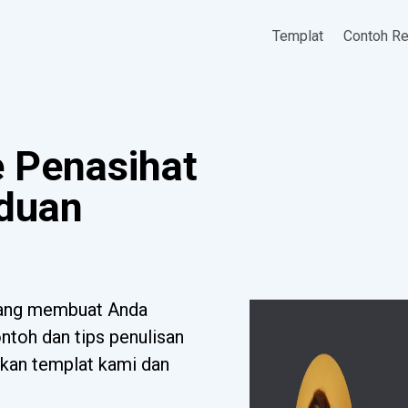
Templat
Contoh R
 Penasihat
duan
yang membuat Anda
toh dan tips penulisan
ikan templat kami dan