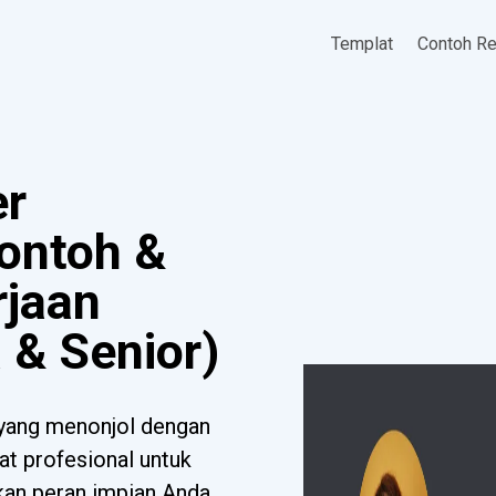
Templat
Contoh R
er
Contoh &
rjaan
 & Senior)
 yang menonjol dengan
at profesional untuk
tkan peran impian Anda