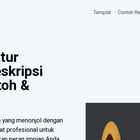
Templat
Contoh R
tur
skripsi
toh &
a yang menonjol dengan
at profesional untuk
tkan peran impian Anda