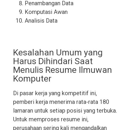
Penambangan Data
Komputasi Awan
Analisis Data
Kesalahan Umum yang
Harus Dihindari Saat
Menulis Resume Ilmuwan
Komputer
Di pasar kerja yang kompetitif ini,
pemberi kerja menerima rata-rata 180
lamaran untuk setiap posisi yang terbuka.
Untuk memproses resume ini,
perusahaan sering kali mengandalkan