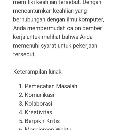
memiliki keahlian tersebut. Dengan
mencantumkan keahlian yang
berhubungan dengan ilmu komputer,
Anda mempermudah calon pemberi
kerja untuk melihat bahwa Anda
memenuhi syarat untuk pekerjaan
tersebut.
Keterampilan lunak:
Pemecahan Masalah
Komunikasi
Kolaborasi
Kreativitas
Berpikir Kritis
Manajemen Waktu