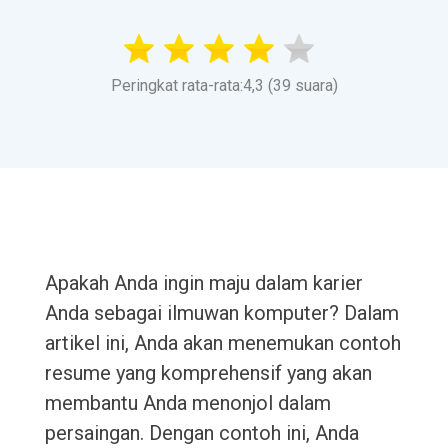
Peringkat rata-rata:4,3 (39 suara)
Apakah Anda ingin maju dalam karier
Anda sebagai ilmuwan komputer? Dalam
artikel ini, Anda akan menemukan contoh
resume yang komprehensif yang akan
membantu Anda menonjol dalam
persaingan. Dengan contoh ini, Anda