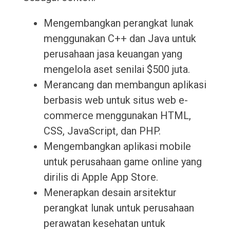
Mengembangkan perangkat lunak
menggunakan C++ dan Java untuk
perusahaan jasa keuangan yang
mengelola aset senilai $500 juta.
Merancang dan membangun aplikasi
berbasis web untuk situs web e-
commerce menggunakan HTML,
CSS, JavaScript, dan PHP.
Mengembangkan aplikasi mobile
untuk perusahaan game online yang
dirilis di Apple App Store.
Menerapkan desain arsitektur
perangkat lunak untuk perusahaan
perawatan kesehatan untuk