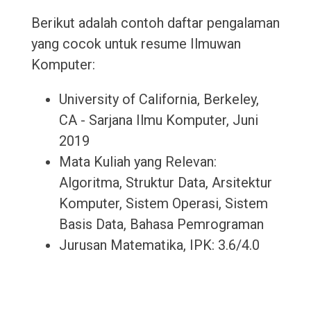
Berikut adalah contoh daftar pengalaman
yang cocok untuk resume Ilmuwan
Komputer:
University of California, Berkeley,
CA - Sarjana Ilmu Komputer, Juni
2019
Mata Kuliah yang Relevan:
Algoritma, Struktur Data, Arsitektur
Komputer, Sistem Operasi, Sistem
Basis Data, Bahasa Pemrograman
Jurusan Matematika, IPK: 3.6/4.0