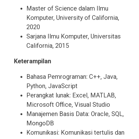
Master of Science dalam Ilmu
Komputer, University of California,
2020
Sarjana Ilmu Komputer, Universitas
California, 2015
Keterampilan
Bahasa Pemrograman: C++, Java,
Python, JavaScript
Perangkat lunak: Excel, MATLAB,
Microsoft Office, Visual Studio
Manajemen Basis Data: Oracle, SQL,
MongoDB
Komunikasi: Komunikasi tertulis dan