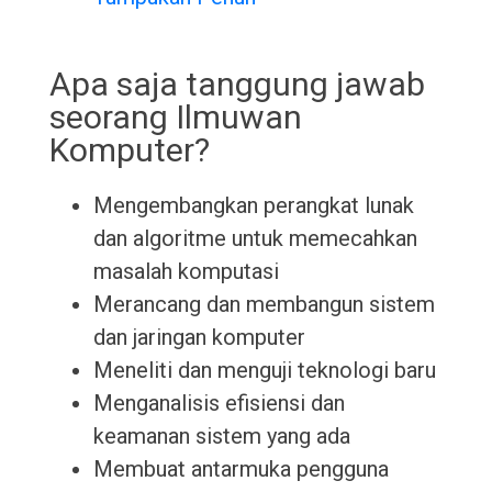
Apa saja tanggung jawab
seorang Ilmuwan
Komputer?
Mengembangkan perangkat lunak
dan algoritme untuk memecahkan
masalah komputasi
Merancang dan membangun sistem
dan jaringan komputer
Meneliti dan menguji teknologi baru
Menganalisis efisiensi dan
keamanan sistem yang ada
Membuat antarmuka pengguna