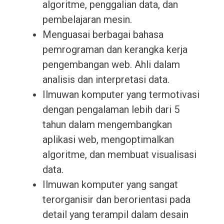
algoritme, penggalian data, dan
pembelajaran mesin.
Menguasai berbagai bahasa
pemrograman dan kerangka kerja
pengembangan web. Ahli dalam
analisis dan interpretasi data.
Ilmuwan komputer yang termotivasi
dengan pengalaman lebih dari 5
tahun dalam mengembangkan
aplikasi web, mengoptimalkan
algoritme, dan membuat visualisasi
data.
Ilmuwan komputer yang sangat
terorganisir dan berorientasi pada
detail yang terampil dalam desain