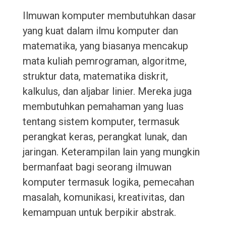
Ilmuwan komputer membutuhkan dasar
yang kuat dalam ilmu komputer dan
matematika, yang biasanya mencakup
mata kuliah pemrograman, algoritme,
struktur data, matematika diskrit,
kalkulus, dan aljabar linier. Mereka juga
membutuhkan pemahaman yang luas
tentang sistem komputer, termasuk
perangkat keras, perangkat lunak, dan
jaringan. Keterampilan lain yang mungkin
bermanfaat bagi seorang ilmuwan
komputer termasuk logika, pemecahan
masalah, komunikasi, kreativitas, dan
kemampuan untuk berpikir abstrak.