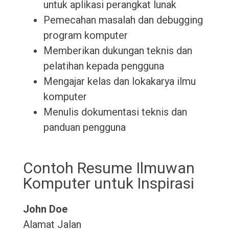
untuk aplikasi perangkat lunak
Pemecahan masalah dan debugging
program komputer
Memberikan dukungan teknis dan
pelatihan kepada pengguna
Mengajar kelas dan lokakarya ilmu
komputer
Menulis dokumentasi teknis dan
panduan pengguna
Contoh Resume Ilmuwan
Komputer untuk Inspirasi
John Doe
Alamat Jalan