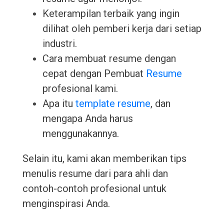
Keterampilan terbaik yang ingin
dilihat oleh pemberi kerja dari setiap
industri.
Cara membuat resume dengan
cepat dengan Pembuat
Resume
profesional kami.
Apa itu
template resume
, dan
mengapa Anda harus
menggunakannya.
Selain itu, kami akan memberikan tips
menulis resume dari para ahli dan
contoh-contoh profesional untuk
menginspirasi Anda.