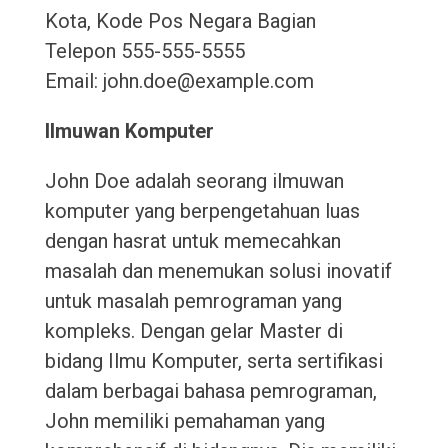
Kota, Kode Pos Negara Bagian
Telepon 555-555-5555
Email: john.doe@example.com
Ilmuwan Komputer
John Doe adalah seorang ilmuwan
komputer yang berpengetahuan luas
dengan hasrat untuk memecahkan
masalah dan menemukan solusi inovatif
untuk masalah pemrograman yang
kompleks. Dengan gelar Master di
bidang Ilmu Komputer, serta sertifikasi
dalam berbagai bahasa pemrograman,
John memiliki pemahaman yang