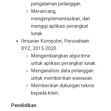
pengalaman pelanggan.
Merancang,
mengimplementasikan, dan
menguji aplikasi perangkat
lunak.
Ilmuwan Komputer, Perusahaan
XYZ, 2015-2020
Mengembangkan algoritme
untuk aplikasi perangkat lunak.
Menganalisis data pelanggan
untuk memberikan wawasan.
Memberikan dukungan teknis
kepada klien.
Pendidikan