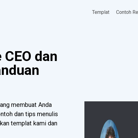
Templat
Contoh R
 CEO dan
anduan
yang membuat Anda
toh dan tips menulis
ikan templat kami dan