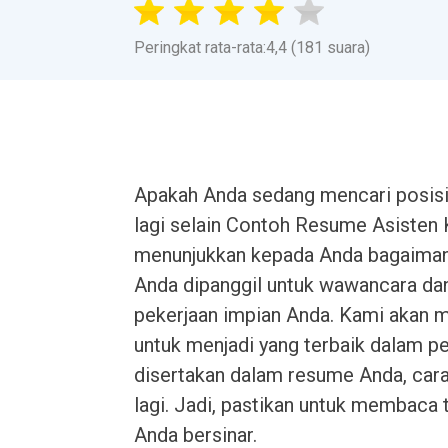
Peringkat rata-rata:4,4 (181 suara)
Apakah Anda sedang mencari posisi 
lagi selain Contoh Resume Asisten
menunjukkan kepada Anda bagaima
Anda dipanggil untuk wawancara d
pekerjaan impian Anda. Kami akan m
untuk menjadi yang terbaik dalam pe
disertakan dalam resume Anda, cara 
lagi. Jadi, pastikan untuk membac
Anda bersinar.