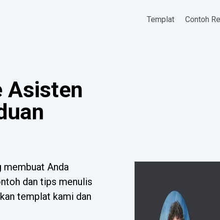
Templat
Contoh R
 Asisten
duan
ng membuat Anda
toh dan tips menulis
ikan templat kami dan