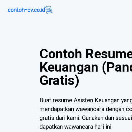
Contoh Resume
Keuangan (Pan
Gratis)
Buat resume Asisten Keuangan ya
mendapatkan wawancara dengan con
gratis dari kami. Gunakan dan sesua
dapatkan wawancara hari ini.