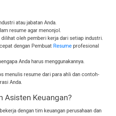
industri atau jabatan Anda.
lam resume agar menonjol.
dilihat oleh pemberi kerja dari setiap industri.
 cepat dengan Pembuat
Resume
profesional
mengapa Anda harus menggunakannya.
ps menulis resume dari para ahli dan contoh-
rasi Anda.
eh Asisten Keuangan?
 bekerja dengan tim keuangan perusahaan dan