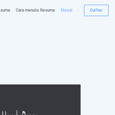
esume
Cara menulis Resume
Masuk
Daftar