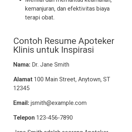
kemanjuran, dan efektivitas biaya
terapi obat.
Contoh Resume Apoteker
Klinis untuk Inspirasi
Nama:
Dr. Jane Smith
Alamat
100 Main Street, Anytown, ST
12345
Email:
jsmith@example.com
Telepon
123-456-7890