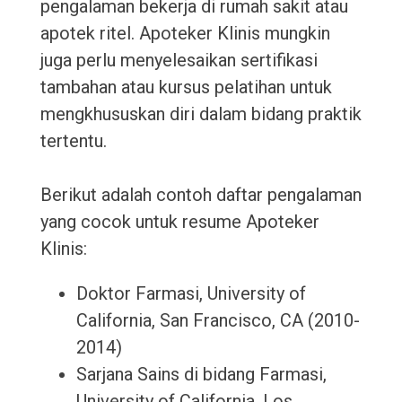
pengalaman bekerja di rumah sakit atau
apotek ritel. Apoteker Klinis mungkin
juga perlu menyelesaikan sertifikasi
tambahan atau kursus pelatihan untuk
mengkhususkan diri dalam bidang praktik
tertentu.
Berikut adalah contoh daftar pengalaman
yang cocok untuk resume Apoteker
Klinis:
Doktor Farmasi, University of
California, San Francisco, CA (2010-
2014)
Sarjana Sains di bidang Farmasi,
University of California, Los