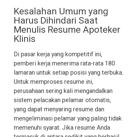
Kesalahan Umum yang
Harus Dihindari Saat
Menulis Resume Apoteker
Klinis
Di pasar kerja yang kompetitif ini,
pemberi kerja menerima rata-rata 180
lamaran untuk setiap posisi yang terbuka.
Untuk memproses resume ini,
perusahaan sering kali mengandalkan
sistem pelacakan pelamar otomatis,
yang dapat menyaring resume dan
mengeliminasi pelamar yang paling tidak
memenuhi syarat. Jika resume Anda
termasuk di antara sedikit yang berhasil