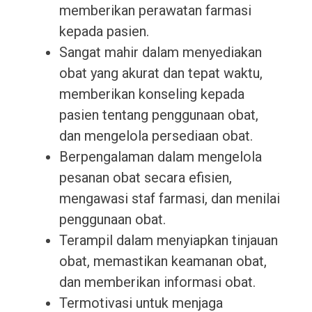
memberikan perawatan farmasi
kepada pasien.
Sangat mahir dalam menyediakan
obat yang akurat dan tepat waktu,
memberikan konseling kepada
pasien tentang penggunaan obat,
dan mengelola persediaan obat.
Berpengalaman dalam mengelola
pesanan obat secara efisien,
mengawasi staf farmasi, dan menilai
penggunaan obat.
Terampil dalam menyiapkan tinjauan
obat, memastikan keamanan obat,
dan memberikan informasi obat.
Termotivasi untuk menjaga