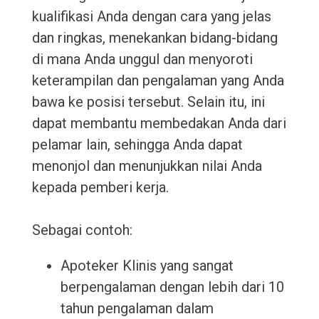
kualifikasi Anda dengan cara yang jelas
dan ringkas, menekankan bidang-bidang
di mana Anda unggul dan menyoroti
keterampilan dan pengalaman yang Anda
bawa ke posisi tersebut. Selain itu, ini
dapat membantu membedakan Anda dari
pelamar lain, sehingga Anda dapat
menonjol dan menunjukkan nilai Anda
kepada pemberi kerja.
Sebagai contoh:
Apoteker Klinis yang sangat
berpengalaman dengan lebih dari 10
tahun pengalaman dalam