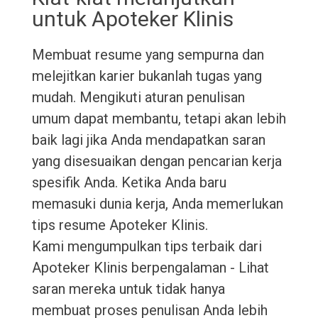
untuk Apoteker Klinis
Membuat resume yang sempurna dan
melejitkan karier bukanlah tugas yang
mudah. Mengikuti aturan penulisan
umum dapat membantu, tetapi akan lebih
baik lagi jika Anda mendapatkan saran
yang disesuaikan dengan pencarian kerja
spesifik Anda. Ketika Anda baru
memasuki dunia kerja, Anda memerlukan
tips resume Apoteker Klinis.
Kami mengumpulkan tips terbaik dari
Apoteker Klinis berpengalaman - Lihat
saran mereka untuk tidak hanya
membuat proses penulisan Anda lebih