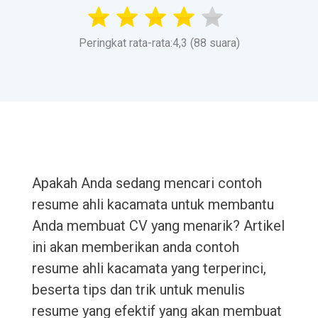
Peringkat rata-rata:4,3 (88 suara)
Apakah Anda sedang mencari contoh
resume ahli kacamata untuk membantu
Anda membuat CV yang menarik? Artikel
ini akan memberikan anda contoh
resume ahli kacamata yang terperinci,
beserta tips dan trik untuk menulis
resume yang efektif yang akan membuat