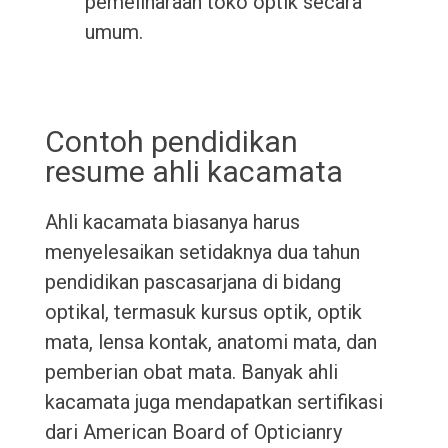
pemeliharaan toko optik secara
umum.
Contoh pendidikan
resume ahli kacamata
Ahli kacamata biasanya harus
menyelesaikan setidaknya dua tahun
pendidikan pascasarjana di bidang
optikal, termasuk kursus optik, optik
mata, lensa kontak, anatomi mata, dan
pemberian obat mata. Banyak ahli
kacamata juga mendapatkan sertifikasi
dari American Board of Opticianry