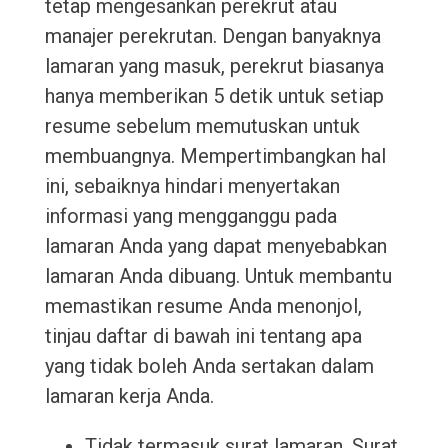
tetap mengesankan perekrut atau
manajer perekrutan. Dengan banyaknya
lamaran yang masuk, perekrut biasanya
hanya memberikan 5 detik untuk setiap
resume sebelum memutuskan untuk
membuangnya. Mempertimbangkan hal
ini, sebaiknya hindari menyertakan
informasi yang mengganggu pada
lamaran Anda yang dapat menyebabkan
lamaran Anda dibuang. Untuk membantu
memastikan resume Anda menonjol,
tinjau daftar di bawah ini tentang apa
yang tidak boleh Anda sertakan dalam
lamaran kerja Anda.
Tidak termasuk surat lamaran. Surat