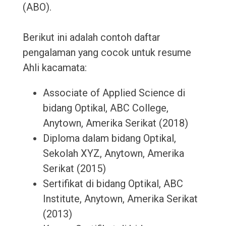
(ABO).
Berikut ini adalah contoh daftar
pengalaman yang cocok untuk resume
Ahli kacamata:
Associate of Applied Science di
bidang Optikal, ABC College,
Anytown, Amerika Serikat (2018)
Diploma dalam bidang Optikal,
Sekolah XYZ, Anytown, Amerika
Serikat (2015)
Sertifikat di bidang Optikal, ABC
Institute, Anytown, Amerika Serikat
(2013)