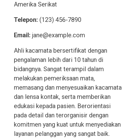
Amerika Serikat
Telepon:
(123) 456-7890
Email:
jane@example.com
Ahli kacamata bersertifikat dengan
pengalaman lebih dari 10 tahun di
bidangnya. Sangat terampil dalam
melakukan pemeriksaan mata,
memasang dan menyesuaikan kacamata
dan lensa kontak, serta memberikan
edukasi kepada pasien. Berorientasi
pada detail dan terorganisir dengan
komitmen yang kuat untuk menyediakan
layanan pelanggan yang sangat baik.