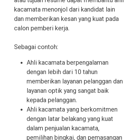
atau tujuan resume dapat membantu ahli
kacamata menonjol dari kandidat lain
dan memberikan kesan yang kuat pada
calon pemberi kerja.
Sebagai contoh:
Ahli kacamata berpengalaman
dengan lebih dari 10 tahun
memberikan layanan pelanggan dan
layanan optik yang sangat baik
kepada pelanggan.
Ahli kacamata yang berkomitmen
dengan latar belakang yang kuat
dalam penjualan kacamata,
pemilihan bingkai, dan pemasangan