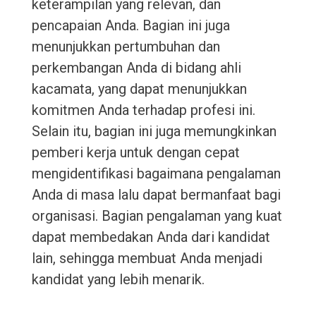
keterampilan yang relevan, dan
pencapaian Anda. Bagian ini juga
menunjukkan pertumbuhan dan
perkembangan Anda di bidang ahli
kacamata, yang dapat menunjukkan
komitmen Anda terhadap profesi ini.
Selain itu, bagian ini juga memungkinkan
pemberi kerja untuk dengan cepat
mengidentifikasi bagaimana pengalaman
Anda di masa lalu dapat bermanfaat bagi
organisasi. Bagian pengalaman yang kuat
dapat membedakan Anda dari kandidat
lain, sehingga membuat Anda menjadi
kandidat yang lebih menarik.