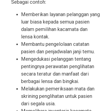
Sebagai contoh:
Memberikan layanan pelanggan yang
luar biasa kepada semua pasien
dalam pemilihan kacamata dan
lensa kontak.
Membantu pengelolaan catatan
pasien dan penjadwalan janji temu.
Mengedukasi pelanggan tentang
pentingnya perawatan penglihatan
secara teratur dan manfaat dari
berbagai lensa dan bingkai.
Melakukan pemeriksaan mata dan
skrining penglihatan untuk pasien
dari segala usia.