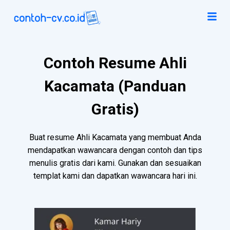
Contoh Resume Ahli
Kacamata (Panduan
Gratis)
Buat resume Ahli Kacamata yang membuat Anda
mendapatkan wawancara dengan contoh dan tips
menulis gratis dari kami. Gunakan dan sesuaikan
templat kami dan dapatkan wawancara hari ini.