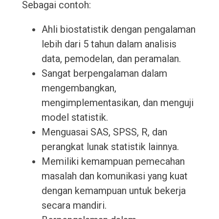
Sebagai contoh:
Ahli biostatistik dengan pengalaman
lebih dari 5 tahun dalam analisis
data, pemodelan, dan peramalan.
Sangat berpengalaman dalam
mengembangkan,
mengimplementasikan, dan menguji
model statistik.
Menguasai SAS, SPSS, R, dan
perangkat lunak statistik lainnya.
Memiliki kemampuan pemecahan
masalah dan komunikasi yang kuat
dengan kemampuan untuk bekerja
secara mandiri.