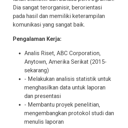
Dia sangat terorganisir, berorientasi
pada hasil dan memiliki keterampilan
komunikasi yang sangat baik.
Pengalaman Kerja:
Analis Riset, ABC Corporation,
Anytown, Amerika Serikat (2015-
sekarang)
- Melakukan analisis statistik untuk
menghasilkan data untuk laporan
dan presentasi
- Membantu proyek penelitian,
mengembangkan protokol studi dan
menulis laporan