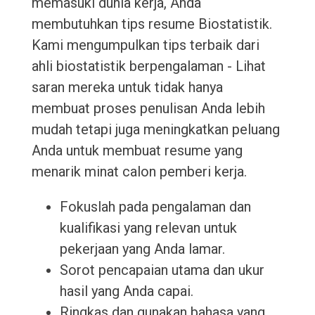
memasuki dunia kerja, Anda
membutuhkan tips resume Biostatistik.
Kami mengumpulkan tips terbaik dari
ahli biostatistik berpengalaman - Lihat
saran mereka untuk tidak hanya
membuat proses penulisan Anda lebih
mudah tetapi juga meningkatkan peluang
Anda untuk membuat resume yang
menarik minat calon pemberi kerja.
Fokuslah pada pengalaman dan
kualifikasi yang relevan untuk
pekerjaan yang Anda lamar.
Sorot pencapaian utama dan ukur
hasil yang Anda capai.
Ringkas dan gunakan bahasa yang