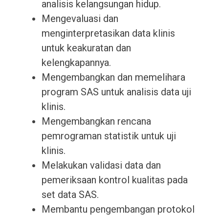
analisis kelangsungan hidup.
Mengevaluasi dan
menginterpretasikan data klinis
untuk keakuratan dan
kelengkapannya.
Mengembangkan dan memelihara
program SAS untuk analisis data uji
klinis.
Mengembangkan rencana
pemrograman statistik untuk uji
klinis.
Melakukan validasi data dan
pemeriksaan kontrol kualitas pada
set data SAS.
Membantu pengembangan protokol