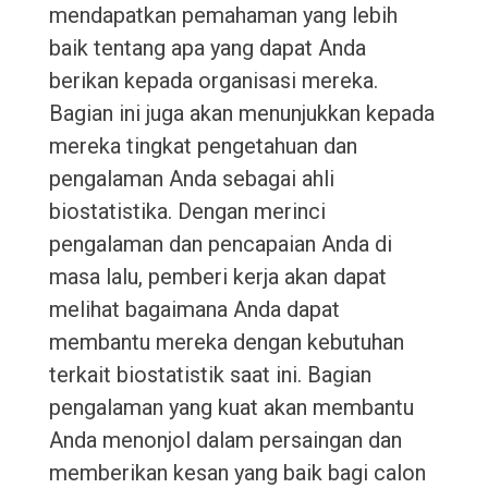
mendapatkan pemahaman yang lebih
baik tentang apa yang dapat Anda
berikan kepada organisasi mereka.
Bagian ini juga akan menunjukkan kepada
mereka tingkat pengetahuan dan
pengalaman Anda sebagai ahli
biostatistika. Dengan merinci
pengalaman dan pencapaian Anda di
masa lalu, pemberi kerja akan dapat
melihat bagaimana Anda dapat
membantu mereka dengan kebutuhan
terkait biostatistik saat ini. Bagian
pengalaman yang kuat akan membantu
Anda menonjol dalam persaingan dan
memberikan kesan yang baik bagi calon