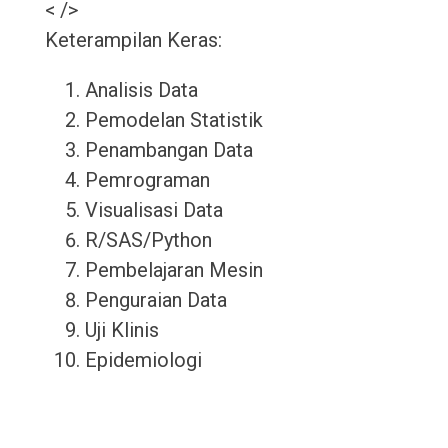
< />
Keterampilan Keras:
Analisis Data
Pemodelan Statistik
Penambangan Data
Pemrograman
Visualisasi Data
R/SAS/Python
Pembelajaran Mesin
Penguraian Data
Uji Klinis
Epidemiologi