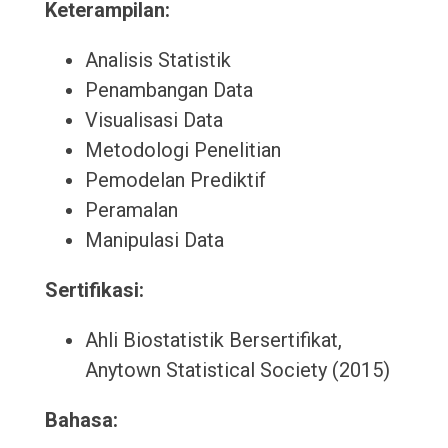
Keterampilan:
Analisis Statistik
Penambangan Data
Visualisasi Data
Metodologi Penelitian
Pemodelan Prediktif
Peramalan
Manipulasi Data
Sertifikasi:
Ahli Biostatistik Bersertifikat,
Anytown Statistical Society (2015)
Bahasa: