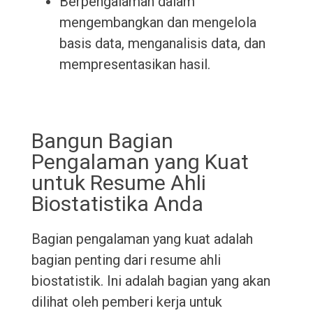
Berpengalaman dalam
mengembangkan dan mengelola
basis data, menganalisis data, dan
mempresentasikan hasil.
Bangun Bagian
Pengalaman yang Kuat
untuk Resume Ahli
Biostatistika Anda
Bagian pengalaman yang kuat adalah
bagian penting dari resume ahli
biostatistik. Ini adalah bagian yang akan
dilihat oleh pemberi kerja untuk