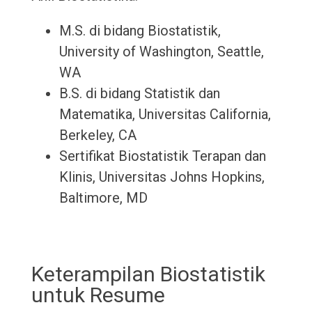
M.S. di bidang Biostatistik,
University of Washington, Seattle,
WA
B.S. di bidang Statistik dan
Matematika, Universitas California,
Berkeley, CA
Sertifikat Biostatistik Terapan dan
Klinis, Universitas Johns Hopkins,
Baltimore, MD
Keterampilan Biostatistik
untuk Resume