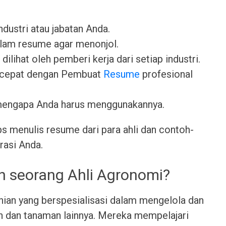
industri atau jabatan Anda.
lam resume agar menonjol.
dilihat oleh pemberi kerja dari setiap industri.
 cepat dengan Pembuat
Resume
profesional
mengapa Anda harus menggunakannya.
ps menulis resume dari para ahli dan contoh-
rasi Anda.
h seorang Ahli Agronomi?
nian yang berspesialisasi dalam mengelola dan
n dan tanaman lainnya. Mereka mempelajari