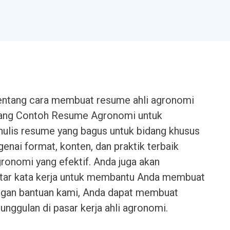
entang cara membuat resume ahli agronomi
entang Contoh Resume Agronomi untuk
enulis resume yang bagus untuk bidang khusus
nai format, konten, dan praktik terbaik
gronomi yang efektif. Anda juga akan
ar kata kerja untuk membantu Anda membuat
ngan bantuan kami, Anda dapat membuat
ggulan di pasar kerja ahli agronomi.