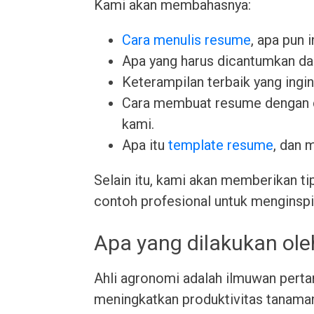
Kami akan membahasnya:
Cara menulis resume
, apa pun 
Apa yang harus dicantumkan da
Keterampilan terbaik yang ingin 
Cara membuat resume dengan
kami.
Apa itu
template resume
, dan 
Selain itu, kami akan memberikan ti
contoh profesional untuk menginspi
Apa yang dilakukan ole
Ahli agronomi adalah ilmuwan perta
meningkatkan produktivitas tanama