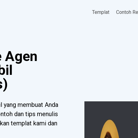
Templat
Contoh R
e Agen
il
s)
l yang membuat Anda
toh dan tips menulis
ikan templat kami dan