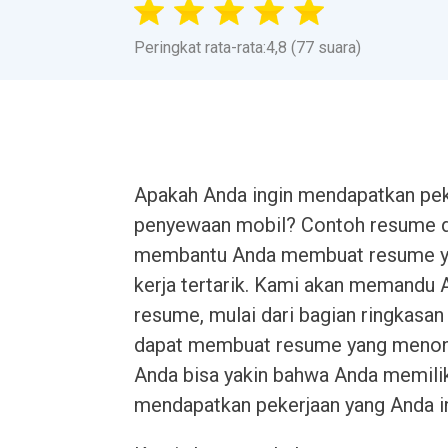
Peringkat rata-rata:4,8 (77 suara)
Apakah Anda ingin mendapatkan pek
penyewaan mobil? Contoh resume d
membantu Anda membuat resume y
kerja tertarik. Kami akan memandu
resume, mulai dari bagian ringkasan
dapat membuat resume yang menonj
Anda bisa yakin bahwa Anda memil
mendapatkan pekerjaan yang Anda i