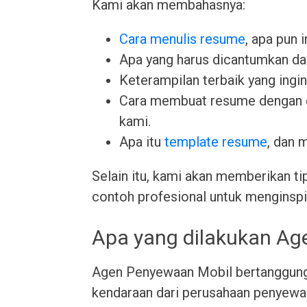
Kami akan membahasnya:
Cara menulis resume
, apa pun 
Apa yang harus dicantumkan da
Keterampilan terbaik yang ingin 
Cara membuat resume dengan
kami.
Apa itu
template resume
, dan 
Selain itu, kami akan memberikan ti
contoh profesional untuk menginspi
Apa yang dilakukan Ag
Agen Penyewaan Mobil bertanggun
kendaraan dari perusahaan penyew