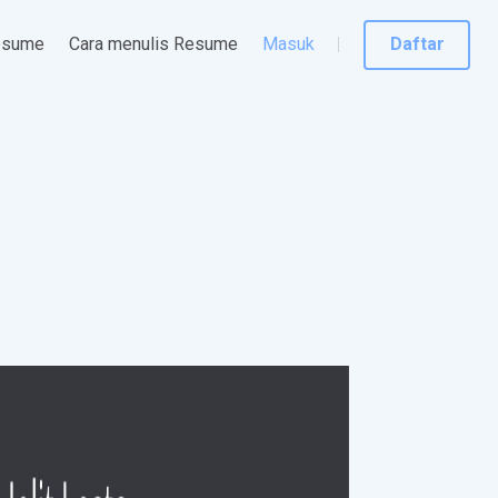
esume
Cara menulis Resume
Masuk
Daftar