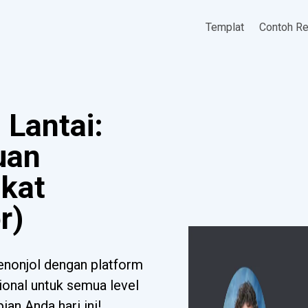
Templat
Contoh R
 Lantai:
uan
gkat
r)
enonjol dengan platform
sional untuk semua level
ian Anda hari ini!