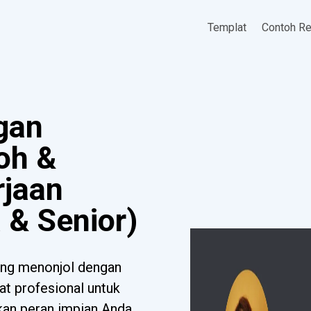
Templat
Contoh R
gan
oh &
rjaan
 & Senior)
ng menonjol dengan
at profesional untuk
tkan peran impian Anda