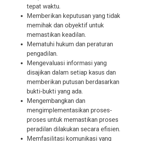
tepat waktu.
Memberikan keputusan yang tidak
memihak dan obyektif untuk
memastikan keadilan.
Mematuhi hukum dan peraturan
pengadilan.
Mengevaluasi informasi yang
disajikan dalam setiap kasus dan
memberikan putusan berdasarkan
bukti-bukti yang ada.
Mengembangkan dan
mengimplementasikan proses-
proses untuk memastikan proses
peradilan dilakukan secara efisien.
Memfasilitasi komunikasi yang