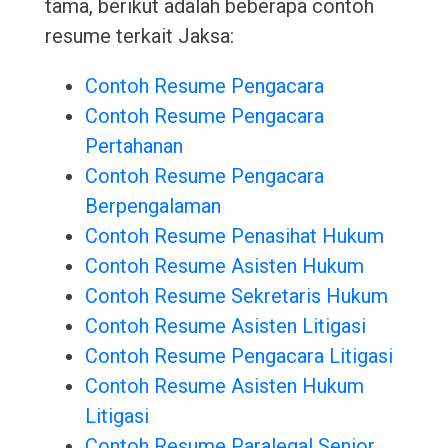
tama, berikut adalah beberapa contoh
resume terkait Jaksa:
Contoh Resume Pengacara
Contoh Resume Pengacara
Pertahanan
Contoh Resume Pengacara
Berpengalaman
Contoh Resume Penasihat Hukum
Contoh Resume Asisten Hukum
Contoh Resume Sekretaris Hukum
Contoh Resume Asisten Litigasi
Contoh Resume Pengacara Litigasi
Contoh Resume Asisten Hukum
Litigasi
Contoh Resume Paralegal Senior