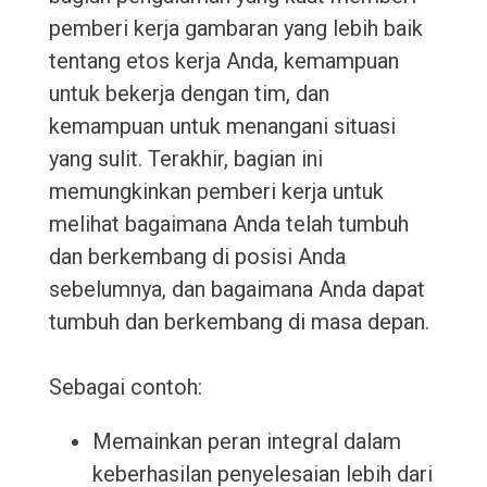
pemberi kerja gambaran yang lebih baik
tentang etos kerja Anda, kemampuan
untuk bekerja dengan tim, dan
kemampuan untuk menangani situasi
yang sulit. Terakhir, bagian ini
memungkinkan pemberi kerja untuk
melihat bagaimana Anda telah tumbuh
dan berkembang di posisi Anda
sebelumnya, dan bagaimana Anda dapat
tumbuh dan berkembang di masa depan.
Sebagai contoh:
Memainkan peran integral dalam
keberhasilan penyelesaian lebih dari