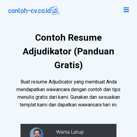
Contoh Resume
Adjudikator (Panduan
Gratis)
Buat resume Adjudicator yang membuat Anda
mendapatkan wawancara dengan contoh dan tips
menulis gratis dari kami. Gunakan dan sesuaikan
templat kami dan dapatkan wawancara hari ini.