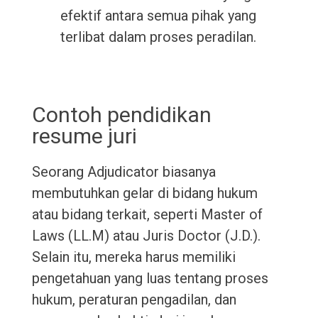
efektif antara semua pihak yang
terlibat dalam proses peradilan.
Contoh pendidikan
resume juri
Seorang Adjudicator biasanya
membutuhkan gelar di bidang hukum
atau bidang terkait, seperti Master of
Laws (LL.M) atau Juris Doctor (J.D.).
Selain itu, mereka harus memiliki
pengetahuan yang luas tentang proses
hukum, peraturan pengadilan, dan