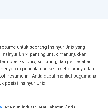
 resume untuk seorang Insinyur Unix yang
Insinyur Unix, penting untuk menunjukkan
tem operasi Unix, scripting, dan pemecahan
 menyoroti pengalaman kerja sebelumnya dan
ntoh resume ini, Anda dapat melihat bagaimana
 posisi Insinyur Unix.
e
, apa pun industri atau jabatan Anda.