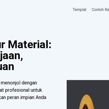
Templat
Contoh R
r Material:
jaan,
uan
g menonjol dengan
at profesional untuk
tkan peran impian Anda