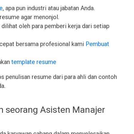
e
, apa pun industri atau jabatan Anda.
 resume agar menonjol.
dilihat oleh para pemberi kerja dari setiap
cepat bersama profesional kami
Pembuat
akan
template resume
ps penulisan resume dari para ahli dan contoh
da.
h seorang Asisten Manajer
da karyawan cabang dalam menyelesaikan